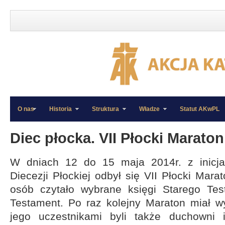
O nas
Historia
Struktura
Władze
Statut AKwPL
»
»
Diec płocka. VII Płocki Maraton 
W dniach 12 do 15 maja 2014r. z inicjaty
Diecezji Płockiej odbył się VII Płocki Marat
osób czytało wybrane księgi Starego Te
Testament. Po raz kolejny Maraton miał w
jego uczestnikami byli także duchowni 