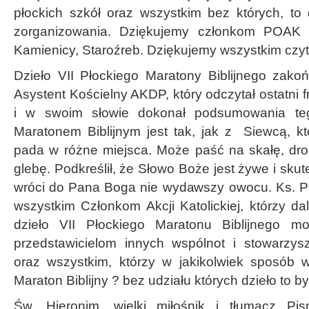
płockich szkół oraz wszystkim bez których, to 
zorganizowania. Dziękujemy członkom POAK z
Kamienicy, Staroźreb. Dziękujemy wszystkim czy
Dzieło VII Płockiego Maratony Biblijnego zakoń
Asystent Kościelny AKDP, który odczytał ostatni
i w swoim słowie dokonał podsumowania teg
Maratonem Biblijnym jest tak, jak z Siewcą, któ
pada w różne miejsca. Może paść na skałę, drog
glebę. Podkreślił, że Słowo Boże jest żywe i sku
wróci do Pana Boga nie wydawszy owocu. Ks. Pi
wszystkim Członkom Akcji Katolickiej, którzy da
dzieło VII Płockiego Maratonu Biblijnego mo
przedstawicielom innych wspólnot i stowarzys
oraz wszystkim, którzy w jakikolwiek sposób wł
Maraton Biblijny ? bez udziału których dzieło to b
Św. Hieronim, wielki miłośnik i tłumacz Pi