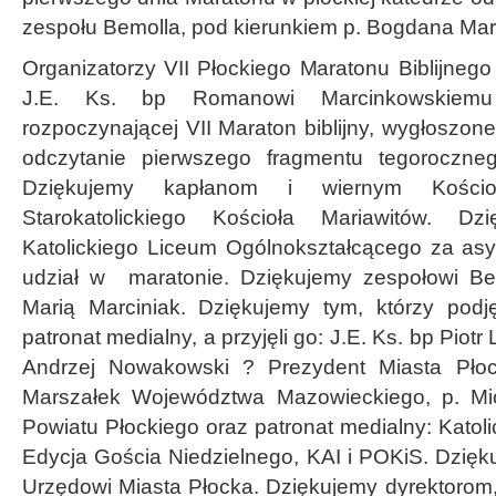
zespołu Bemolla, pod kierunkiem p. Bogdana Mar
Organizatorzy VII Płockiego Maratonu Biblijneg
J.E. Ks. bp Romanowi Marcinkowskiemu
rozpoczynającej VII Maraton biblijny, wygłoszon
odczytanie pierwszego fragmentu tegoroczneg
Dziękujemy kapłanom i wiernym Kościo
Starokatolickiego Kościoła Mariawitów. D
Katolickiego Liceum Ogólnokształcącego za asys
udział w maratonie. Dziękujemy zespołowi B
Marią Marciniak. Dziękujemy tym, którzy podj
patronat medialny, a przyjęli go: J.E. Ks. bp Piotr
Andrzej Nowakowski ? Prezydent Miasta Płoc
Marszałek Województwa Mazowieckiego, p. Mi
Powiatu Płockiego oraz patronat medialny: Katoli
Edycja Gościa Niedzielnego, KAI i POKiS. Dzię
Urzędowi Miasta Płocka. Dziękujemy dyrektorom,