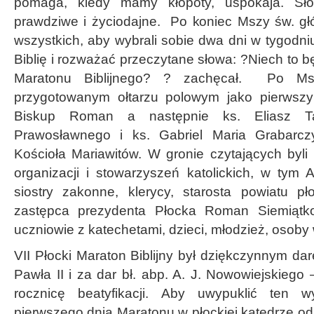
pomaga, kiedy mamy kłopoty, uspokaja. Sł
prawdziwe i życiodajne. Po koniec Mszy św. gł
wszystkich, aby wybrali sobie dwa dni w tygodni
Biblię i rozważać przeczytane słowa: ?Niech to b
Maratonu Biblijnego? ? zachęcał. Po Ms
przygotowanym ołtarzu polowym jako pierwszy 
Biskup Roman a następnie ks. Eliasz Ta
Prawosławnego i ks. Gabriel Maria Grabarczy
Kościoła Mariawitów. W gronie czytających byli
organizacji i stowarzyszeń katolickich, w tym Ak
siostry zakonne, klerycy, starosta powiatu p
zastępca prezydenta Płocka Roman Siemiątkows
uczniowie z katechetami, dzieci, młodzież, osob
VII Płocki Maraton Biblijny był dziękczynnym d
Pawła II i za dar bł. abp. A. J. Nowowiejskieg
rocznicę beatyfikacji. Aby uwypuklić ten 
pierwszego dnia Maratonu w płockiej katedrze odb