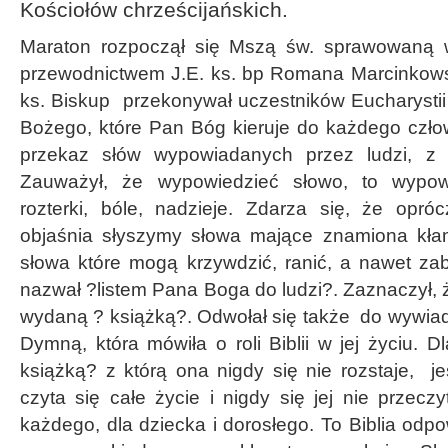
Kościołów chrześcijańskich.
Maraton rozpoczął się Mszą św. sprawowaną w
przewodnictwem J.E. ks. bp Romana Marcinkow
ks. Biskup przekonywał uczestników Eucharystii 
Bożego, które Pan Bóg kieruje do każdego czło
przekaz słów wypowiadanych przez ludzi, z 
Zauważył, że wypowiedzieć słowo, to wypowi
rozterki, bóle, nadzieje. Zdarza się, że opró
objaśnia słyszymy słowa mające znamiona kłam
słowa które mogą krzywdzić, ranić, a nawet zab
nazwał ?listem Pana Boga do ludzi?. Zaznaczył, ż
wydaną ? książką?. Odwołał się także do wywiad
Dymną, która mówiła o roli Biblii w jej życiu. Dla
książką? z którą ona nigdy się nie rozstaje, je
czyta się całe życie i nigdy się jej nie przeczy
każdego, dla dziecka i dorosłego. To Biblia odp