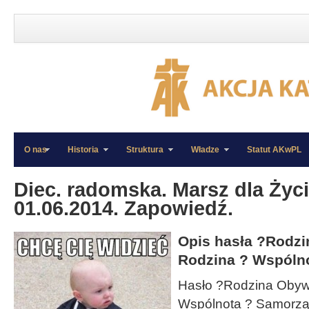
O nas
Historia
Struktura
Władze
Statut AKwPL
»
»
Diec. radomska. Marsz dla Życi
01.06.2014. Zapowiedź.
Opis hasła ?Rodzi
Rodzina ? Wspóln
Hasło ?Rodzina Obyw
Wspólnota ? Samorzą