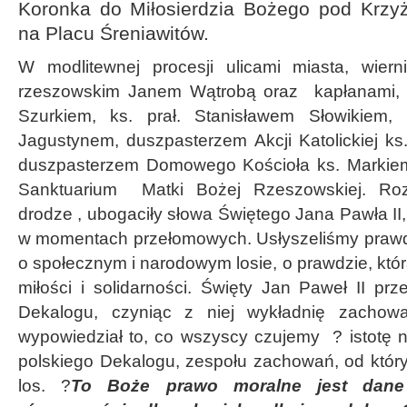
Koronka do Miłosierdzia Bożego pod Krz
na Placu Śreniawitów.
W modlitewnej procesji ulicami miasta, wier
rzeszowskim Janem Wątrobą oraz kapłanami, m
Szurkiem, ks. prał. Stanisławem Słowikiem,
Jagustynem, duszpasterzem Akcji Katolickiej k
duszpasterzem Domowego Kościoła ks. Markiem
Sanktuarium Matki Bożej Rzeszowskiej. Ro
drodze , ubogaciły słowa Świętego Jana Pawła II,
w momentach przełomowych. Usłyszeliśmy prawd
o społecznym i narodowym losie, o prawdzie, któr
miłości i solidarności. Święty Jan Paweł II prz
Dekalogu, czyniąc z niej wykładnię zachowa
wypowiedział to, co wszyscy czujemy ? istotę
polskiego Dekalogu, zespołu zachowań, od któr
los. ?
To Boże prawo moralne jest dane