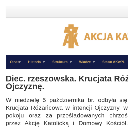
O nas
Historia
Struktura
Władze
Statut AKwPL
»
»
Diec. rzeszowska. Krucjata R
Ojczyznę.
W niedzielę 5 października br. odbyła si
Krucjata Różańcowa w intencji Ojczyzny, w 
pokoju oraz za prześladowanych chrześc
przez Akcję Katolicką i Domowy Kościół.