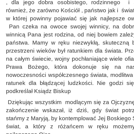
, dla jego dobra osobistego, rodzinnego i s
również, że zarówno Kościół , państwo jak i świa
w której powinny pojawiać się jak najlepsze o
Pan czeka na owoce swojej winnicy, na dobr
winnicą Pana jest rodzina, od niej bowiem zależ
państwa. Mamy w ręku niezwykłą, skuteczną br
przestrzeni wieków był ratunkiem dla świata. Pr
na całym świecie, wojny pochłaniające wiele ofi
Prawa Bożego, która dokonuje się na na
nowoczesności współczesnego świata, modlitwa 
ratunek dla błądzącej ludzkości. Nie godzi s
podkreślał Ksiądz Biskup
Dziękując wszystkim modlącym się za Ojczyznę
zakończenie wskazał, iż dziś, gdy świat potr
stańmy z Maryją, by kontemplować Jej Boskiego 
świat, a który z różańcem w ręku możem