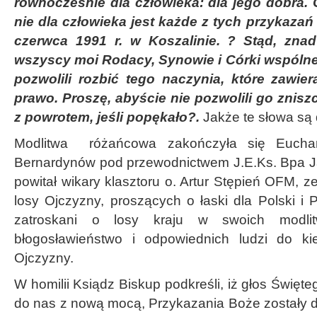
równocześnie dla człowieka: dla jego dobra. 
nie dla człowieka jest każde z tych przykazań
czerwca 1991 r. w Koszalinie. ? Stąd, znad
wszyscy moi Rodacy, Synowie i Córki wspólnej
pozwolili rozbić tego naczynia, które zawi
prawo. Proszę, abyście nie pozwolili go zniszc
z powrotem, jeśli popękało?.
Jakże te słowa są 
Modlitwa różańcowa zakończyła się Euchar
Bernardynów pod przewodnictwem J.E.Ks. Bpa J
powitał wikary klasztoru o. Artur Stępień OFM, 
losy Ojczyzny, proszących o łaski dla Polski i
zatroskani o losy kraju w swoich modli
błogosławieństwo i odpowiednich ludzi do ki
Ojczyzny.
W homilii Ksiądz Biskup podkreśli, iż głos Święte
do nas z nową mocą, Przykazania Boże zostały d