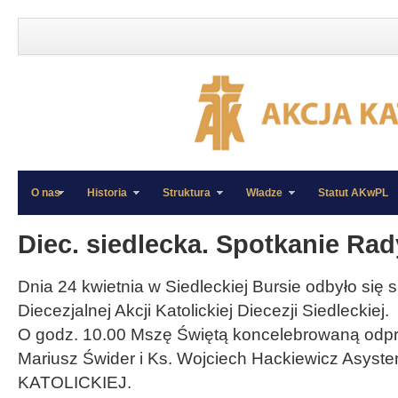
O nas
Historia
Struktura
Władze
Statut AKwPL
»
»
Diec. siedlecka. Spotkanie Rad
Dnia 24 kwietnia w Siedleckiej Bursie odbyło się
Diecezjalnej Akcji Katolickiej Diecezji Siedleckiej.
O godz. 10.00 Mszę Świętą koncelebrowaną odpra
Mariusz Świder i Ks. Wojciech Hackiewicz Asyste
KATOLICKIEJ.