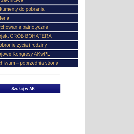
dawnictwa
kumenty do pobrania
leria
chowanie patriotyczne
ojekt GRÓB BOHATERA
obronie życia i rodziny
ajowe Kongresy AKwPL
chiwum – poprzednia strona