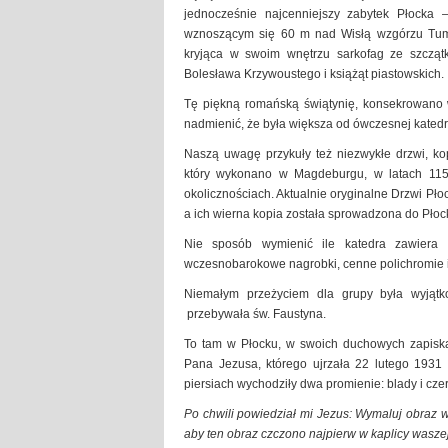
jednocześnie najcenniejszy zabytek Płocka 
wznoszącym się 60 m nad Wisłą wzgórzu Tums
kryjąca w swoim wnętrzu sarkofag ze szczą
Bolesława Krzywoustego i książąt piastowskich.
Tę piękną romańską świątynię, konsekrowano w
nadmienić, że była większa od ówczesnej katedr
Naszą uwagę przykuły też niezwykłe drzwi, ko
który wykonano w Magdeburgu, w latach 1152
okolicznościach. Aktualnie oryginalne Drzwi Pło
a ich wierna kopia została sprowadzona do Płoc
Nie sposób wymienić ile katedra zawiera
wczesnobarokowe nagrobki, cenne polichromie i 
Niemałym przeżyciem dla grupy była wyjąt
przebywała św. Faustyna.
To tam w Płocku, w swoich duchowych zapisk
Pana Jezusa, którego ujrzała 22 lutego 1931 
piersiach wychodziły dwa promienie: blady i cz
Po chwili powiedział mi Jezus: Wymaluj obraz w
aby ten obraz czczono najpierw w kaplicy wasze