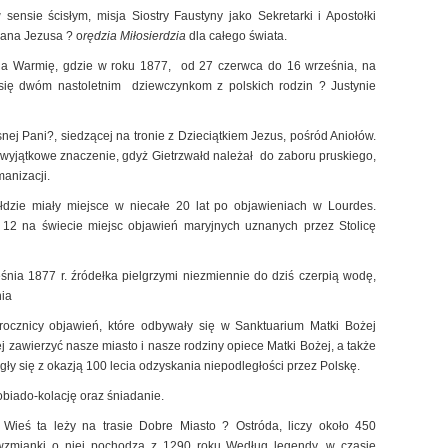
ensie ścisłym, misja Siostry Faustyny jako Sekretarki i Apostołki
Pana Jezusa ? o
rędzia Miłosierdzia
dla całego świata.
 na Warmię, gdzie w roku 1877, od 27 czerwca do 16 września, na
 się dwóm nastoletnim dziewczynkom z polskich rodzin ? Justynie
snej Pani?, siedzącej na tronie z Dzieciątkiem Jezus, pośród Aniołów.
 wyjątkowe znaczenie, gdyż Gietrzwałd należał do zaboru pruskiego,
anizacji.
łdzie miały miejsce w niecałe 20 lat po objawieniach w Lourdes.
 12 na świecie miejsc objawień maryjnych uznanych przez Stolicę
nia 1877 r. źródełka pielgrzymi niezmiennie do dziś czerpią wodę,
nia
rocznicy objawień, które odbywały się w Sanktuarium Matki Bożej
ej zawierzyć nasze miasto i nasze rodziny opiece Matki Bożej, a także
gły się z okazją 100 lecia odzyskania niepodległości przez Polskę.
iado-kolację oraz śniadanie.
Wieś ta leży na trasie Dobre Miasto ? Ostróda, liczy około 450
 wzmianki o niej pochodzą z 1290 roku Według legendy, w czasie