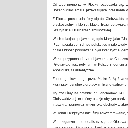
Od tego momentu w Płocku rozpoczęła się, w s
Bożego Miłosierdzia, przekazującej przesłanie 
Z Płocka prosto udaliśmy się do Gietrzwałdu,
przykościelnym klonie, Matka Boża objawiała
Szafryńskiej i Barbarze Samulowskiej.
W ich relacjach pojawia się opis Maryi jako ?Ja
Przemawiała do nich po polsku, co miało wtedy
gdzie ludność poddawana była intensywnej germ
Warto przypomnieć, że objawienia w Gietrzwa
Gietrzwałd jest jedynym w Polsce i jednym z
Apostolską za autentyczne.
Z pobłogosławionego przez Matkę Bożą 8 wrześ
która przynosi ulgę cierpiącym i liczne uzdrowie
My trafiliśmy na ostatnie dni obchodów 141 
Gietrzwałdzkiej, mieliśmy okazję aby tym bardzi
nasz kraj, ponieważ, w tym roku obchody te zbie
W Domu Pielgrzyma mieliśmy zakwaterowanie, ob
W następnym dniu udaliśmy się do Głotowa. 
mieszkańców. Głotowo to bardzo stara wieś,