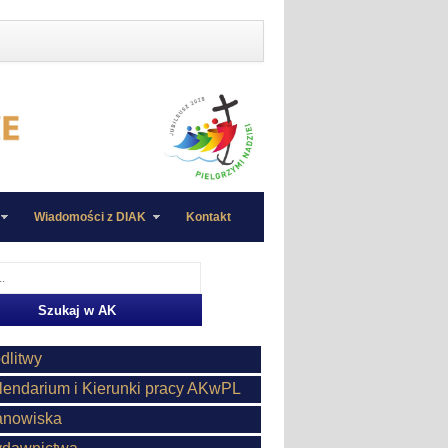
Wiadomości z DIAK
Kontakt
dlitwy
lendarium i Kierunki pracy AKwPL
anowiska