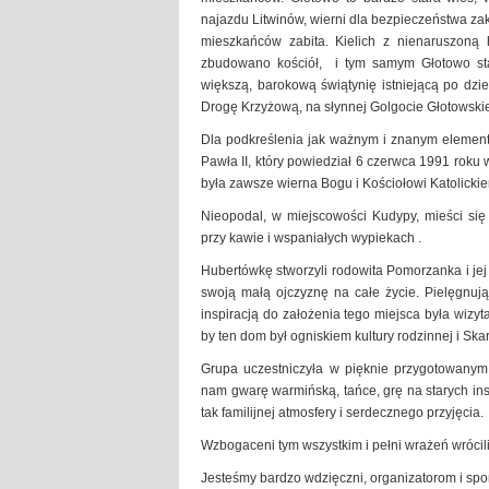
najazdu Litwinów, wierni dla bezpieczeństwa zak
mieszkańców zabita. Kielich z nienaruszoną
zbudowano kościół, i tym samym Głotowo st
większą, barokową świątynię istniejącą po dzi
Drogę Krzyżową, na słynnej Golgocie Głotowski
Dla podkreślenia jak ważnym i znanym elementem 
Pawła II, który powiedział 6 czerwca 1991 roku 
była zawsze wierna Bogu i Kościołowi Katolicki
Nieopodal, w miejscowości Kudypy, mieści się
przy kawie i wspaniałych wypiekach .
Hubertówkę stworzyli rodowita Pomorzanka i jej
swoją małą ojczyznę na całe życie. Pielęgnują j
inspiracją do założenia tego miejsca była wizyt
by ten dom był ogniskiem kultury rodzinnej i Sk
Grupa uczestniczyła w pięknie przygotowanym 
nam gwarę warmińską, tańce, grę na starych ins
tak familijnej atmosfery i serdecznego przyjęcia.
Wzbogaceni tym wszystkim i pełni wrażeń wróci
Jesteśmy bardzo wdzięczni, organizatorom i spo