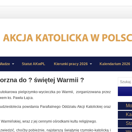
ładze
Statut AKwPL
Kierunki pracy 2026
Kalendarium 2026
orzna do ? świętej Warmii ?
 autokarowa pielgrzymko-wycieczka po Warmii, zorganizowana przez
twem ks. Pawła Łajca.
Mo
dziestolecia powstania Parafialnego Oddziału Akcji Katolickiej oraz
Ka
Warmińskiej, wraz z jej cennymi ośrodkami kultu religijnego.
St
zwiedzić, choćby pobieżnie, najstarszą świątynię rzymsko-katolicką i