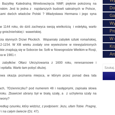
Wy
– Bazylikę Katedralną Wniebowzięcia NMP, pięknie położoną na
Do
kim. Jest to jedna z najstarszych budowli sakralnych w Polsce,
tkami dwóch władców Polski ? Władysława Hermana i jego syna
Ga
Wy
 1144 roku, do dziś zachwyca swoją wielkością i estetyką, warto
Pr
y gnieźnieńskiej i wawelskiej.
W 
pia słynnych Drzwi Płockich. Wspaniały zabytek sztuki romańskiej,
-1154. W XIII wieku zostały one wywiezione w niewyjaśnionych
Kr
ckie znajdują się w Soborze św. Sofii w Nowogrodzie Wielkim w Rosji,
Ar
ka w 1981 r.
 zabytków: Ołtarz Ukrzyżowania z 1600 roku, renesansowe i
epitafia. Warto tam pobyć dłużej.
kowa okazja poznania miejsca, w którym przez ponad dwa lata
ach, ?Dzienniczku? pod numerem 48 i następnymi, zapisała słowa
roku. Zbawiciel ubrany był w białą szatę, a z uchylenia szaty na
erwony?
edług rysunku, który widzisz, z podpisem: Jezu, ufam Tobie. Pragnę,
j i na całym świecie
(Dz. 47).