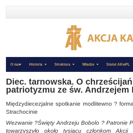
O nas
Historia
Struktura
Władze
Statut AKwPL
»
»
Diec. tarnowska. O chrześcijańs
patriotyzmu ze św. Andrzejem 
Międzydiecezjalne spotkanie modlitewno ? formac
Strachocinie
Wezwanie ?Święty Andrzeju Bobolo ? Patronie Po
towarzyszyło około tysiącu członkom Akcji Ka