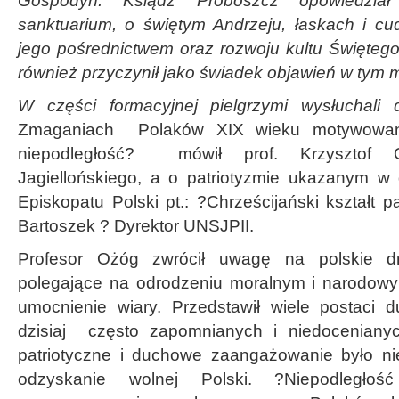
Gospodyń. Ksiądz Proboszcz opowiedział
sanktuarium, o świętym Andrzeju, łaskach i c
jego pośrednictwem oraz rozwoju kultu Świętego
również przyczynił jako świadek objawień w tym m
W części formacyjnej pielgrzymi wysłuchal
Zmaganiach Polaków XIX wieku motywowan
niepodległość? mówił prof. Krzysztof 
Jagiellońskiego, a o patriotyzmie ukazanym w
Episkopatu Polski pt.: ?Chrześcijański kształt p
Bartoszek ? Dyrektor UNSJPII.
Profesor Ożóg zwrócił uwagę na polskie dro
polegające na odrodzeniu moralnym i narodowy
umocnienie wiary. Przedstawił wiele postaci 
dzisiaj często zapomnianych i niedoceniany
patriotyczne i duchowe zaangażowanie było 
odzyskanie wolnej Polski. ?Niepodległoś