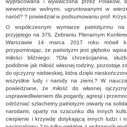
wypracowana i wywalczona przez Polaków, któ
wewnętrznie wolnymi, ugruntowanymi w wierz
naród? ? powiedział w podsumowaniu prof. Krzys
O współczesnym wymiarze patriotyzmu na
przyjętego na 375. Zebraniu Plenarnym Konferen
Warszawie 14 marca 2017 roku mówił ks
przypominając, że patriotyzm jest głęboko wpis
miłości bliźniego: ?Dla chrześcijanina, służ
podobnie jak miłość własnej rodziny, pozostaje
do ojczyzny niebieskiej, która dzięki nieskończo
wszystkie ludy i narody na ziemi.? W nauczan
powiedziane, że miłość do własnej ojczyz
usprawiedliwieniem dla pogardy, agresji i przem
odróżniać szlachetny patriotyzm otwarty na solid
narodami, oparty na szacunku dla innych kultu
cierpienie i krzywdę dotykającą innych ludzi i
nacjonalizmu ? to tylko niektóre z wybranych myś