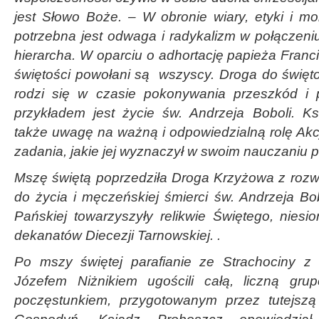
jest Słowo Boże. – W obronie wiary, etyki i mor
potrzebna jest odwaga i radykalizm w połączeniu
hierarcha. W oparciu o adhortację papieża Franc
świętości powołani są wszyscy. Droga do świętoś
rodzi się w czasie pokonywania przeszkód i
przykładem jest życie św. Andrzeja Boboli. Ks
także uwagę na ważną i odpowiedzialną rolę Akcji
zadania, jakie jej wyznaczył w swoim nauczaniu p
Mszę świętą poprzedziła Droga Krzyżowa z roz
do życia i męczeńskiej śmierci św. Andrzeja B
Pańskiej towarzyszyły relikwie Świętego, niesio
dekanatów Diecezji Tarnowskiej. .
Po mszy świętej parafianie ze Strachociny 
Józefem Niżnikiem ugościli całą, liczną gru
poczęstunkiem, przygotowanym przez tutejszą 