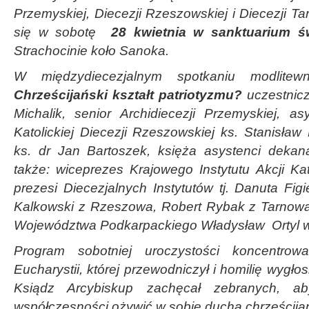
Przemyskiej, Diecezji Rzeszowskiej i Diecezji Tar
się w sobotę
28 kwietnia w sanktuarium ś
Strachocinie koło Sanoka.
W międzydiecezjalnym spotkaniu modlit
Chrześcijański kształt patriotyzmu?
uczestnicz
Michalik, senior Archidiecezji Przemyskiej, asy
Katolickiej Diecezji Rzeszowskiej ks. Stanisław
ks. dr Jan Bartoszek, księża asystenci dekanaln
także: wiceprezes Krajowego Instytutu Akcji Kato
prezesi Diecezjalnych Instytutów tj. Danuta Fig
Kalkowski z Rzeszowa, Robert Rybak z Tarnowa
Województwa Podkarpackiego Władysław Ortyl w
Program sobotniej uroczystości koncentrow
Eucharystii, której przewodniczył i homilię wygłos
Ksiądz Arcybiskup zachęcał zebranych, 
współczesności ożywić w sobie ducha chrześcija