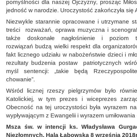
pomyślności dla naszej Ojczyzny, prosząc Miło
jedność w narodzie. Uroczystość zakończyła się 
Niezwykle starannie opracowane i utrzymane sta
treści rozważań, oprawa muzyczna i scenografi
także doskonałe nagłośnienie i poziom tec
rozwiązań budzą wielki respekt dla organizat
fakt licznego udziału w nabożeństwie dzieci i m
rezultaty budzenia postaw patriotycznych wśr
myśl sentencji: „takie będą Rzeczypospolit
chowanie”.
Wśród licznej rzeszy pielgrzymów było równie
Katolickiej, w tym prezes i wiceprezes zarzą
Obecność na tej uroczystości była wyrazem na
wypływającym z Ewangelii i wyrazem umiłowania oj
Msza św. w intencji ks. Władysława Gurga
Niezłomnych. Hala Łabowska 8 września 2018r