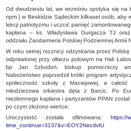
Od dwudziestu lat, we wrześniu spotyka się na 
npm.) w Beskidzie Sądeckim kilkaset osób, aby w
lekcji patriotyzmu i uczcić pamięć zamordowane
kapłana – ks. Władysława Gurgacza TJ oraz 
oddziału Żandarmeria Polskiej Podziemnej Armii 
W roku setnej rocznicy odzyskania przez Polskę
odprawionej przy ołtarzu polowym na Hali Łabow
bp Jan Szkodoń, biskup pomocniczy archid
Nabożeństwo poprzedził krótki program artystyc
społeczność szkoły z Maciejowej, a całość u
młodzieżowa orkiestra dęta z Barcic. Po Euc
niezłomnego kapłana i partyzantów PPAN został 
po czym złożono wieńce.
Uroczystość została sfilmowana:
https:/
time_continue=3137&v=EOY2NecdvtU