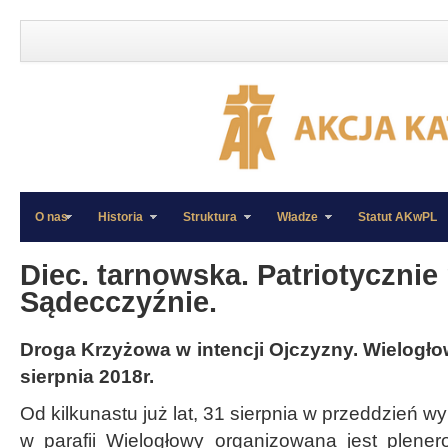
O nas
Historia
Struktura
Władze
Statut AKwPL
»
»
Diec. tarnowska. Patriotycznie
Sądecczyźnie.
Droga Krzyżowa w intencji Ojczyzny. Wielogł
sierpnia 2018r.
Od kilkunastu już lat, 31 sierpnia w przeddzień w
w parafii Wielogłowy organizowana jest plen