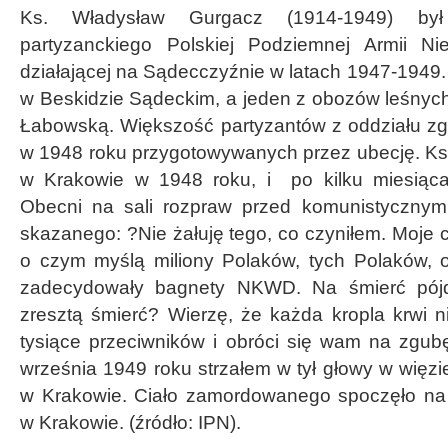
Ks. Władysław Gurgacz (1914-1949) był
partyzanckiego Polskiej Podziemnej Armii Ni
działającej na Sądecczyźnie w latach 1947-1949. 
w Beskidzie Sądeckim, a jeden z obozów leśnych
Łabowską. Większość partyzantów z oddziału z
w 1948 roku przygotowywanych przez ubecję. K
w Krakowie w 1948 roku, i po kilku miesiąc
Obecni na sali rozpraw przed komunistycznym
skazanego: ?Nie żałuję tego, co czyniłem. Moje 
o czym myślą miliony Polaków, tych Polaków, 
zadecydowały bagnety NKWD. Na śmierć pójdę
zresztą śmierć? Wierzę, że każda kropla krwi n
tysiące przeciwników i obróci się wam na zgu
września 1949 roku strzałem w tył głowy w więzie
w Krakowie. Ciało zamordowanego spoczęło n
w Krakowie. (źródło: IPN).