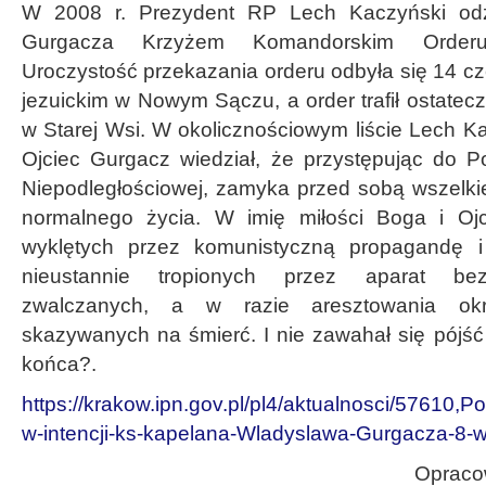
W 2008 r. Prezydent RP Lech Kaczyński odzn
Gurgacza Krzyżem Komandorskim Orderu
Uroczystość przekazania orderu odbyła się 14 cz
jezuickim w Nowym Sączu, a order trafił ostate
w Starej Wsi. W okolicznościowym liście Lech Kac
Ojciec Gurgacz wiedział, że przystępując do Po
Niepodległościowej, zamyka przed sobą wszelki
normalnego życia. W imię miłości Boga i Ojc
wyklętych przez komunistyczną propagandę i
nieustannie tropionych przez aparat bezp
zwalczanych, a w razie aresztowania okru
skazywanych na śmierć. I nie zawahał się pójś
końca?.
https://krakow.ipn.gov.pl/pl4/aktualnosci/57610,P
w-intencji-ks-kapelana-Wladyslawa-Gurgacza-8-w
Opraco