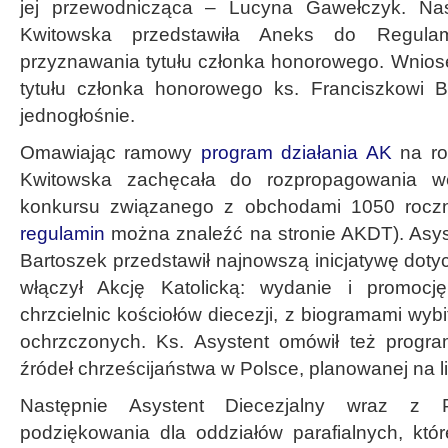
jej przewodnicząca – Lucyna Gawełczyk. Na
Kwitowska przedstawiła Aneks do Regula
przyznawania tytułu członka honorowego. Wnios
tytułu członka honorowego ks. Franciszkowi B
jednogłośnie.
Omawiając ramowy
program działania AK
na ro
Kwitowska zachęcała do rozpropagowania we
konkursu związanego z obchodami 1050 roczni
regulamin
można znaleźć na stronie AKDT). Asyst
Bartoszek przedstawił najnowszą inicjatywę dotyc
włączył Akcję Katolicką: wydanie i promocj
chrzcielnic kościołów diecezji, z biogramami wyb
ochrzczonych. Ks. Asystent omówił też progr
źródeł chrześcijaństwa w Polsce, planowanej na li
Następnie Asystent Diecezjalny wraz z 
podziękowania dla oddziałów parafialnych, któr