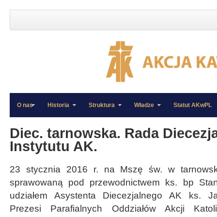
O nas
Historia
Struktura
Władze
Statut AKwPL
»
»
Diec. tarnowska. Rada Diecezj
Instytutu AK.
23 stycznia 2016 r. na Mszę św. w tarnowskie
sprawowaną pod przewodnictwem ks. bp Stani
udziałem Asystenta Diecezjalnego AK ks. Ja
Prezesi Parafialnych Oddziałów Akcji Katoli