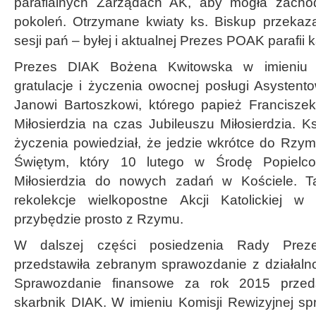
parafialnych Zarządach AK, aby mogła zacho
pokoleń. Otrzymane kwiaty ks. Biskup przekaz
sesji pań – byłej i aktualnej Prezes POAK parafii k
Prezes DIAK Bożena Kwitowska w imieniu R
gratulacje i życzenia owocnej posługi Asystent
Janowi Bartoszkowi, którego papież Francisze
Miłosierdzia na czas Jubileuszu Miłosierdzia. K
życzenia powiedział, że jedzie wkrótce do Rzy
Świętym, który 10 lutego w Środę Popielco
Miłosierdzia do nowych zadań w Kościele. T
rekolekcje wielkopostne Akcji Katolickiej 
przybędzie prosto z Rzymu.
W dalszej części posiedzenia Rady Prez
przedstawiła zebranym sprawozdanie z działal
Sprawozdanie finansowe za rok 2015 przeds
skarbnik DIAK. W imieniu Komisji Rewizyjnej sp