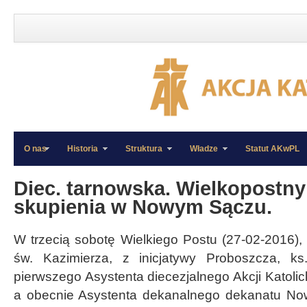
O nas
Historia
Struktura
Władze
Statut AKwPL
»
»
Diec. tarnowska. Wielkopostny
skupienia w Nowym Sączu.
W trzecią sobotę Wielkiego Postu (27-02-2016),
św. Kazimierza, z inicjatywy Proboszcza, k
pierwszego Asystenta diecezjalnego Akcji Katolick
a obecnie Asystenta dekanalnego dekanatu No