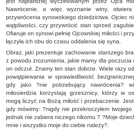
jest najbardziej wyczekiwanym przez Ojca m
Nawrócenie, a więc wyznanie winy, otwiera
przywrócenia synowskiego dziedzictwa. Ojciec n
wątpliwości, czy przywrócić stan sprzed zagubi
Ofiaruje on synowi pełnię Ojcowskiej miłości i przy
łączyła ich obu do czasu oddalenia się syna.
Obraz, jaki prezentuje zachowanie starszego brat
z powodu zrozumienia, jakie mamy dla poczucia n
on odczuł. Znamy ten stan dobrze. Wiele razy 
powątpiewania w sprawiedliwość bezgraniczneg
gdy jako ?nie potrzebujący nawrócenia? w
miłosierdzia korzystają grzesznicy, którzy w 
mogą liczyć na Bożą miłość i przebaczenie. Jes
gdy mówimy: ?nigdy nie przekroczyłem twojego r
jednak nie zabiera niczego nikomu ? ?Moje dzieck
mnie i wszystko moje do ciebie należy?.