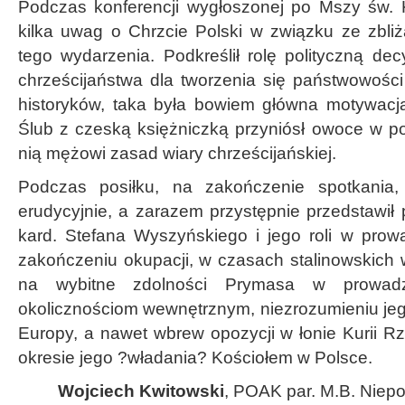
Podczas konferencji wygłoszonej po Mszy św. K
kilka uwag o Chrzcie Polski w związku ze zbliż
tego wydarzenia. Podkreślił rolę polityczną dec
chrześcijaństwa dla tworzenia się państwowości
historyków, taka była bowiem główna motywacj
Ślub z czeską księżniczką przyniósł owoce w po
nią mężowi zasad wiary chrześcijańskiej.
Podczas posiłku, na zakończenie spotkania,
erudycyjnie, a zarazem przystępnie przedstawił
kard. Stefana Wyszyńskiego i jego roli w prow
zakończeniu okupacji, w czasach stalinowskich 
na wybitne zdolności Prymasa w prowadz
okolicznościom wewnętrznym, niezrozumieniu je
Europy, a nawet wbrew opozycji w łonie Kurii 
okresie jego ?władania? Kościołem w Polsce.
Wojciech Kwitowski
, POAK par. M.B. Nie