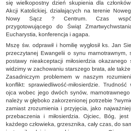
się wielkopostny dzień skupienia dla członków
Akcji Katolickiej, działających na terenie Now
Nowy Sącz ? Centrum. Czas wspólno
przygotowującego do Świąt Zmartwychwstania
Eucharystia, konferencja i agapa.
Mszę św. odprawił i homilię wygłosił ks. Jan S
przeczytanej Ewangelii o synu marnotrawnym, 
postawy nieakceptacji miłosierdzia okazanego 
widzimy w zachowaniu starszego brata, ale takż
Zasadniczym problemem w naszym rozumieniu 
konflikt: sprawiedliwość-miłosierdzie. Trudnoś
ojca wobec jego dwóch synów, marnotrawnego 
należy w głęboko zakorzenionej potrzebie ?wymi
zamiast zrozumienia i przyjęcia, jako najważni
przebaczenia i miłosierdzia. Ojciec, Bóg, jes
każdego człowieka, grzesznika, cały czas, do s