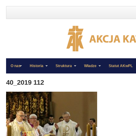
O nas
Historia
Struktura
Władze
Statut AKwPL
»
»
40_2019 112