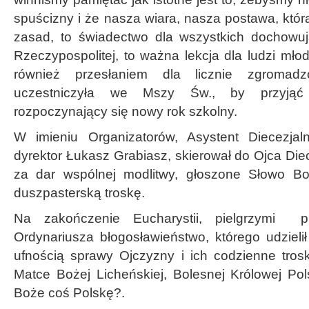
spuścizny i że nasza wiara, nasza postawa, któ
zasad, to świadectwo dla wszystkich dochowuj
Rzeczypospolitej, to ważna lekcja dla ludzi młod
również przesłaniem dla licznie zgromadz
uczestniczyła we Mszy Św., by przyjąć 
rozpoczynający się nowy rok szkolny.
W imieniu Organizatorów, Asystent Diecezjalny
dyrektor Łukasz Grabiasz, skierował do Ojca Die
za dar wspólnej modlitwy, głoszone Słowo B
duszpasterską troskę.
Na zakończenie Eucharystii, pielgrzymi p
Ordynariusza błogosławieństwo, którego udzieli
ufnością sprawy Ojczyzny i ich codzienne trosk
Matce Bożej Licheńskiej, Bolesnej Królowej Pol
Boże coś Polskę?.