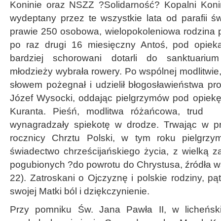
Koninie oraz NSZZ ?Solidarność? Kopalni Koni
wydeptany przez te wszystkie lata od parafii ś
prawie 250 osobowa, wielopokoleniowa rodzina p
po raz drugi 16 miesięczny Antoś, pod opieką
bardziej schorowani dotarli do sanktuari
młodzieży wybrała rowery. Po wspólnej modlitwi
słowem pożegnał i udzielił błogosławieństwa prob
Józef Wysocki, oddając pielgrzymów pod opiekę 
Kuranta. Pieśń, modlitwa różańcowa, tru
wynagradzały spiekotę w drodze. Trwając w 
rocznicy Chrztu Polski, w tym roku pielgrzym
świadectwo chrześcijańskiego życia, z wielką z
pogubionych ?do powrotu do Chrystusa, źródła ws
22). Zatroskani o Ojczyznę i polskie rodziny, pąt
swojej Matki ból i dziękczynienie.
Przy pomniku Św. Jana Pawła II, w licheńsk