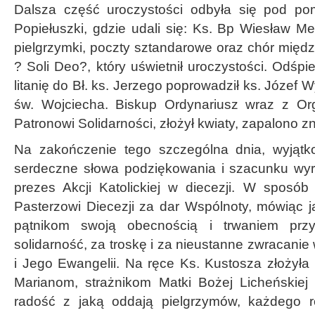
Dalsza część uroczystości odbyła się pod pom
Popiełuszki, gdzie udali się: Ks. Bp Wiesław Mer
pielgrzymki, poczty sztandarowe oraz chór mię
? Soli Deo?, który uświetnił uroczystości. Odś
litanię do Bł. ks. Jerzego poprowadził ks. Józef W
św. Wojciecha. Biskup Ordynariusz wraz z Org
Patronowi Solidarności, złożył kwiaty, zapalono zn
Na zakończenie tego szczególna dnia, wyjątk
serdeczne słowa podziękowania i szacunku wyra
prezes Akcji Katolickiej w diecezji. W sposób
Pasterzowi Diecezji za dar Wspólnoty, mówiąc j
pątnikom swoją obecnością i trwaniem prz
solidarność, za troskę i za nieustanne zwracanie
i Jego Ewangelii. Na ręce Ks. Kustosza złożył
Marianom, strażnikom Matki Bożej Licheńskiej
radość z jaką oddają pielgrzymów, każdego r