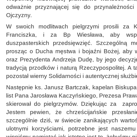
odważnie przyznającej się do przynależności 
Ojczyzny.
W swoich modlitwach pielgrzymi prosili za K
Franciszka, i za Bp Wiesława, aby wspie
duszpasterskich przedsięwzięć. Szczególną mo
prosząc o Ducha męstwa i bojaźni Bożej, aby wi
oraz Prezydenta Andrzeja Dudę, by jego decyz
tradycją przodków i naturą Rzeczypospolitej. A t
pozostał wierny Solidarności i autentycznej służbi
Następnie ks. Janusz Bartczak, kapelan Biskupa
list Pana Jarosława Kaczyńskiego, Prezesa Prawa 
skierował do pielgrzymów. Dziękując za zapros
Jestem pewien, że chrześcijańskie przesłan
szczególnie dziś, w świecie zanikających warto
ulotnymi korzyściami, potrzebne jest naszemu
winniśmy pamiętać jak istotne jest to, żebyśmy n