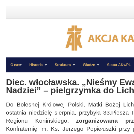
O nas
Historia
Struktura
Władze
Statut AKwPL
»
»
Diec. włocławska. „Nieśmy Ew
Nadziei” – pielgrzymka do Lich
Do Bolesnej Królowej Polski, Matki Bożej Lich
ostatnia niedzielę sierpnia, przybyła 33.Piesza
Regionu Konińskiego,
zorganizowana prz
Konfraternię im. Ks. Jerzego Popiełuszki przy 