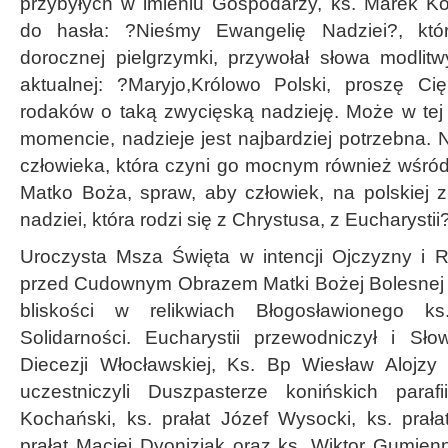
przybyłych w imieniu Gospodarzy, ks. Marek K
do hasła: ?Nieśmy Ewangelię Nadziei?, kt
dorocznej pielgrzymki, przywołał słowa modlitw
aktualnej: ?Maryjo,Królowo Polski, proszę Ci
rodaków o taką zwycięską nadzieję. Może w tej 
momencie, nadzieje jest najbardziej potrzebna. N
człowieka, która czyni go mocnym również wśród
Matko Boża, spraw, aby człowiek, na polskiej z
nadziei, która rodzi się z Chrystusa, z Eucharystii?
Uroczysta Msza Święta w intencji Ojczyzny i 
przed Cudownym Obrazem Matki Bożej Bolesnej w 
bliskości w relikwiach Błogosławionego k
Solidarności. Eucharystii przewodniczył i Sł
Diecezji Włocławskiej, Ks. Bp Wiesław Alojzy
uczestniczyli Duszpasterze konińskich parafi
Kochański, ks. prałat Józef Wysocki, ks. prała
prałat Maciej Dyoniziak oraz ks. Wiktor Gumien