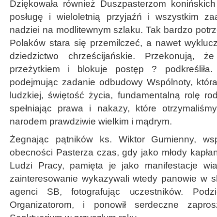
Dziękowała również Duszpasterzom konińskich p
posługę i wieloletnią przyjaźń i wszystkim 
nadziei na modlitewnym szlaku. Tak bardzo potrze
Polaków stara się przemilczeć, a nawet wykluc
dziedzictwo chrześcijańskie. Przekonują, ż
przeżytkiem i blokuje postęp ? podkreśliła.
podejmując zadanie odbudowy Wspólnoty, któr
ludzkiej, świętość życia, fundamentalną rolę r
spełniając prawa i nakazy, które otrzymali
narodem prawdziwie wielkim i mądrym.
Żegnając pątników ks. Wiktor Gumienny, ws
obecności Pasterza czas, gdy jako młody kapłan
Ludzi Pracy, pamięta je jako manifestacje wia
zainteresowanie wykazywali wtedy panowie w s
agenci SB, fotografując uczestników. Podz
Organizatorom, i ponowił serdeczne zapros