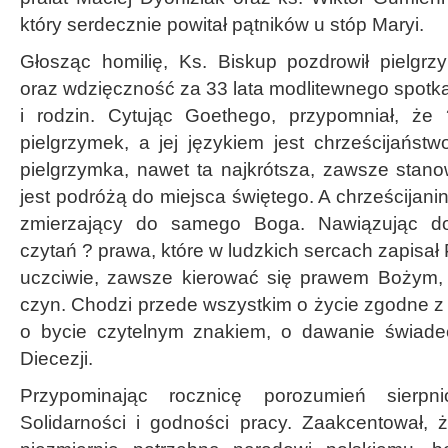
który serdecznie powitał pątników u stóp Maryi.
Głosząc homilię, Ks. Biskup pozdrowił pielgr
oraz wdzięczność za 33 lata modlitewnego spotka
i rodzin. Cytując Goethego, przypomniał, że 
pielgrzymek, a jej językiem jest chrześcijaństw
pielgrzymka, nawet ta najkrótsza, zawsze stano
jest podróżą do miejsca świętego. A chrześcijani
zmierzający do samego Boga. Nawiązując d
czytań ? prawa, które w ludzkich sercach zapisał
uczciwie, zawsze kierować się prawem Bożym
czyn. Chodzi przede wszystkim o życie zgodne z
o bycie czytelnym znakiem, o dawanie świade
Diecezji.
Przypominając rocznicę porozumień sierpn
Solidarności i godności pracy. Zaakcentował, ż