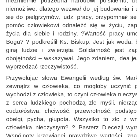
niezmiernie potrzebna narodowi polskiemu, be
niemożliwe, dlatego wezwał do jej budowania 
się do pielgrzymów, ludzi pracy, przypomniał se
pomóc człowiekowi odnaleźć się w życiu, za
życia dla siebie i rodziny. ?Wartość pracy 
Bogu? ? podkreślił Ks. Biskup. Jest jak woda, b
giną ludzie i zwierzęta. Solidarność jest z
obojętności – wskazywał. Jego zdaniem, idea j
wyprzedzać rzeczywistość.
Przywołując słowa Ewangelii według św. Mar
zewnątrz w człowieka, co mogłoby uczynić g
wychodzi z człowieka, to czyni człowieka niecz
z serca ludzkiego pochodzą złe myśli, nierząd
cudzołóstwa, chciwość, przewrotność, podstęp
obelgi, pycha, głupota. Wszystko to zło z wn
człowieka nieczystym? ? Pasterz Diecezji wyr
Wspólnoty krzewiącej prawdziwe wartości, zna