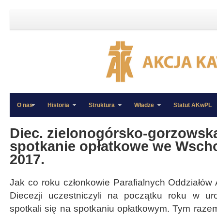
O nas
Historia
Struktura
Władze
Statut AKwPL
»
»
Diec. zielonogórsko-gorzowska
spotkanie opłatkowe we Wscho
2017.
Jak co roku członkowie Parafialnych Oddziałów Ak
Diecezji uczestniczyli na początku roku w ur
spotkali się na spotkaniu opłatkowym. Tym raze