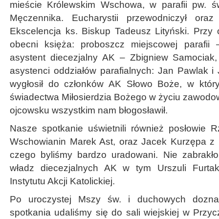
mieście Królewskim Wschowa, w parafii pw. św
Męczennika. Eucharystii przewodniczył oraz
Ekscelencja ks. Biskup Tadeusz Lityński. Przy 
obecni księża: proboszcz miejscowej parafii 
asystent diecezjalny AK – Zbigniew Samociak,
asystenci oddziałów parafialnych: Jan Pawlak i 
wygłosił do członków AK Słowo Boże, w któr
świadectwa Miłosierdzia Bożego w życiu zawodo
ojcowsku wszystkim nam błogosławił.
Nasze spotkanie uświetnili również posłowie Rz
Wschowianin Marek Ast, oraz Jacek Kurzępa z 
czego byliśmy bardzo uradowani. Nie zabrakło 
władz diecezjalnych AK w tym Urszuli Furta
Instytutu Akcji Katolickiej.
Po uroczystej Mszy św. i duchowych dozna
spotkania udaliśmy się do sali wiejskiej w Przyc