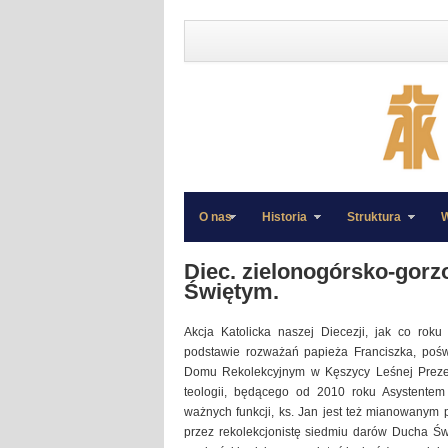
O nas
Historia
Struktura
W
»
»
Diec. zielonogórsko-gor
Świętym.
Akcja Katolicka naszej Diecezji, jak co roku
podstawie rozważań papieża Franciszka, poś
Domu Rekolekcyjnym w Kęszycy Leśnej Prezes
teologii, będącego od 2010 roku Asystentem K
ważnych funkcji, ks. Jan jest też mianowanym 
przez rekolekcjonistę siedmiu darów Ducha Św