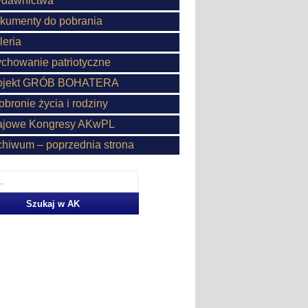
dawnictwa
kumenty do pobrania
leria
chowanie patriotyczne
ojekt GRÓB BOHATERA
obronie życia i rodziny
ajowe Kongresy AKwPL
chiwum – poprzednia strona