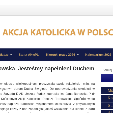
ładze
Statut AKwPL
Kierunki pracy 2026
Kalendarium 2026
zowska. Jesteśmy napełnieni Duchem
 w okresie wielkopostnym, przeżywała swoje rekolekcje, m.in. na
więconym darom Ducha Świętego. Do poprowadzenia rekolekcji w
Mo
 Zarządu DIAK Urszula Furtak zaprosiła ks. Jana Bartoszka ? dr
Ka
ościelnym Akcji Katolickiej Diecezji Tarnowskiej. Spośród wielu
przez papieża Franciszka Misjonarzem Miłosierdzia. Z przywołanych
St
iętego każdy z nas zapamiętał jakieś wskazania dla siebie. Z daru