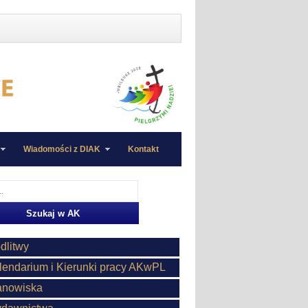
Wiadomości z DIAK
Kontakt
dlitwy
lendarium i Kierunki pracy AKwPL
anowiska