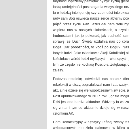
mądrości będziemy pamiętać by być żyzną glebą,
łaską umiejętności postrzegania wszystkiego oc
tu o ludzką inteligencję czy zdolności intelekt
rady sam Bóg oświeca nasze serce abyśmy poję
pójść przez życie. Pan Jezus dał nam radę by
wspiera nas w naszych słabościach, a czyni
trudnościami jak je pokonać, jak trudność za
sprawę, że Duch Święty uzdalnia nas do cora
Boga. Dar pobożności, to ?coś po Bogu?. Nas
innych ludzi. Jako członkowie Akcji Katolickiej
kościołach wśród ludzi myślących i wierzących 
tym, że często nie kochają Kościoła. Zgłębiając
zależy.
Podczas rekolekcji odwiedził nas pasterz die
rekolekcji w ciszy, pogratulował nam i zauważy
aktualnie dzieje się we współczesnym świecie, 
Post opublikowanego w 2017 roku, gdzie mogli
Dziś jest ono bardzo aktualne. Widzimy to w cza
się z nami tym co aktualnie dzieje się w nas
członkom AK.
Dom Rekolekcyjny w Kęszycy Leśnej zwany też 
wzbogaconych niedzielą palmową, w którą ak