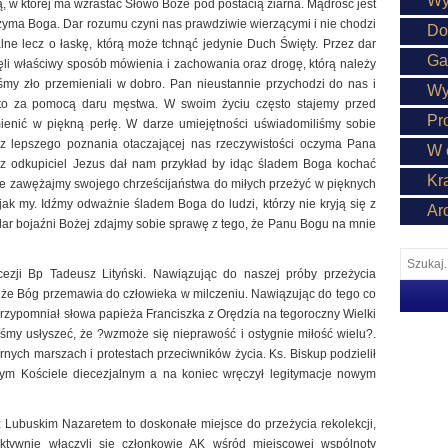
Wy
 w której ma wzrastać Słowo Boże pod postacią ziarna. Mądrość jest
zyma Boga. Dar rozumu czyni nas prawdziwie wierzącymi i nie chodzi
Do
ualne lecz o łaskę, którą może tchnąć jedynie Duch Święty. Przez dar
Ga
li właściwy sposób mówienia i zachowania oraz drogę, którą należy
śmy zło przemieniali w dobro. Pan nieustannie przychodzi do nas i
Wy
 to za pomocą daru męstwa. W swoim życiu często stajemy przed
Pr
mienić w piękną perłę. W darze umiejętności uświadomiliśmy sobie
z lepszego poznania otaczającej nas rzeczywistości oczyma Pana
W 
z odkupiciel Jezus dał nam przykład by idąc śladem Boga kochać
Kr
 nie zawężajmy swojego chrześcijaństwa do miłych przeżyć w pięknych
jak my. Idźmy odważnie śladem Boga do ludzi, którzy nie kryją się z
Ar
 dar bojaźni Bożej zdajmy sobie sprawę z tego, że Panu Bogu na mnie
cezji Bp Tadeusz Lityński. Nawiązując do naszej próby przeżycia
ł, że Bóg przemawia do człowieka w milczeniu. Nawiązując do tego co
przypomniał słowa papieża Franciszka z Orędzia na tegoroczny Wielki
śmy usłyszeć, że ?wzmoże się nieprawość i ostygnie miłość wielu?.
rnych marszach i protestach przeciwników życia. Ks. Biskup podzielił
zym Kościele diecezjalnym a na koniec wręczył legitymacje nowym
Lubuskim Nazaretem to doskonałe miejsce do przeżycia rekolekcji,
tywnie włączyli się członkowie AK wśród miejscowej wspólnoty