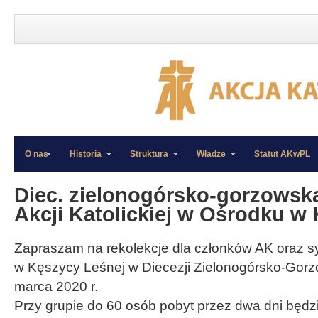
O nas
Historia
Struktura
Władze
Statut AKwPL
»
»
Diec. zielonogórsko-gorzowska
Akcji Katolickiej w Ośrodku w
Zapraszam na rekolekcje dla członków AK oraz 
w Kęszycy Leśnej w Diecezji Zielonogórsko-Gorz
marca 2020 r.
Przy grupie do 60 osób pobyt przez dwa dni będz