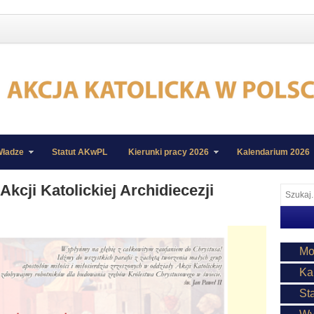
ładze
Statut AKwPL
Kierunki pracy 2026
Kalendarium 2026
 Akcji Katolickiej Archidiecezji
Mo
Ka
St