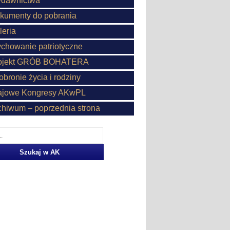
dawnictwa
kumenty do pobrania
leria
chowanie patriotyczne
ojekt GRÓB BOHATERA
obronie życia i rodziny
ajowe Kongresy AKwPL
chiwum – poprzednia strona