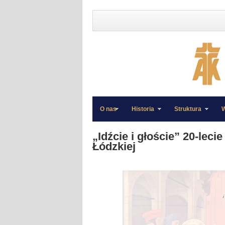
O nas
Historia
Struktura
W
»
»
„Idźcie i głoście” 20-lecie
Łódzkiej