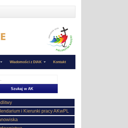
Wiadomości z DIAK
Kontakt
dlitwy
lendarium i Kierunki pracy AKwPL
anowiska