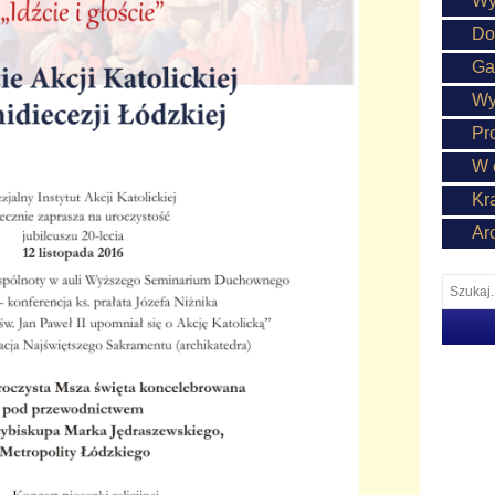
Wy
Do
Ga
Wy
Pr
W 
Kr
Ar