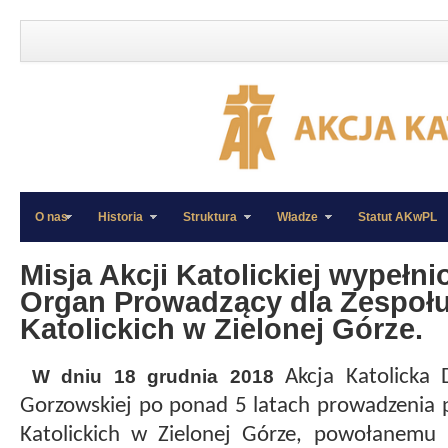
O nas
Historia
Struktura
Władze
Statut AKwPL
»
»
Misja Akcji Katolickiej wypełn
Organ Prowadzący dla Zespołu
Katolickich w Zielonej Górze.
Akcj
a
Katolick
a
D
W dniu 18 grudnia 2018
Gorzowskiej
po ponad 5 latach prowadzenia
Katolickich w Zielonej Górze, powołanemu p