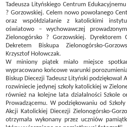
Tadeusza Lityńskiego Centrum Edukacyjnemu 
? Gorzowskiej. Celem nowo powołanego Cent
oraz współdziałanie z katolickimi instyt
oświatowo – wychowawczej prowadzonymi 
Zielonogórsko ? Gorzowskiej. Dyrektorem
Dekretem Biskupa
Zielonogórsko-Gorzows
Krzysztof Hołowczak
.
W miniony piątek miało miejsce spotkan
wypracowano końcowe warunki porozumienia 
Biskup Diecezji Tadeusz Lityński podziękował Akc
rozwiniecie jedynej szkoły katolickiej w Zielo
również na kolejne lata działalności Szkol
Prowadzącemu. W podziękowaniu od Szkoły 
Akcji Katolickiej Diecezji Zielonogórsko-Gorz
otrzymała wykonany przez uczniów pamiątko