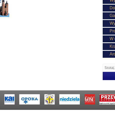
Wy
Do
Ga
Wy
Pr
W 
Kr
Ar