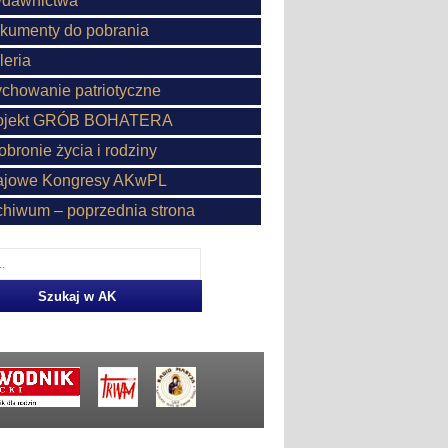
dawnictwa
kumenty do pobrania
leria
chowanie patriotyczne
ojekt GRÓB BOHATERA
obronie życia i rodziny
ajowe Kongresy AKwPL
chiwum – poprzednia strona