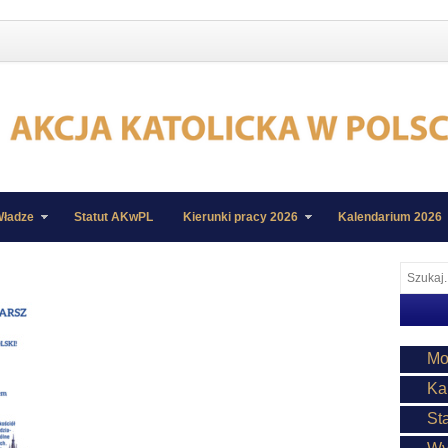
ładze
Statut AKwPL
Kierunki pracy 2026
Kalendarium 2026
Mo
Ka
St