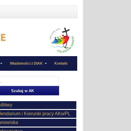
Wiadomości z DIAK
Kontakt
dlitwy
lendarium i Kierunki pracy AKwPL
anowiska