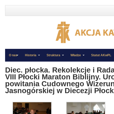
O nas
Historia
Struktura
Władze
Statut AKwPL
»
»
Diec. płocka. Rekolekcje i Rad
VIII Płocki Maraton Biblijny. U
powitania Cudownego Wizerun
Jasnogórskiej w Diecezji Płocki