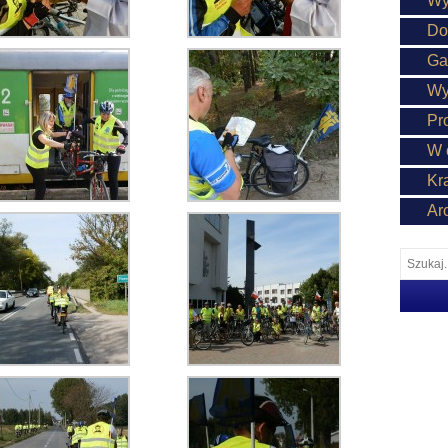
Wy
Do
Ga
Wy
Pr
W 
Kr
Ar