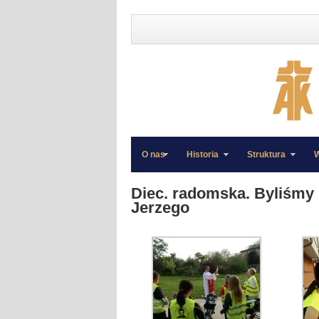
O nas
Historia
Struktura
W
»
»
Diec. radomska. Byliśmy 
Jerzego