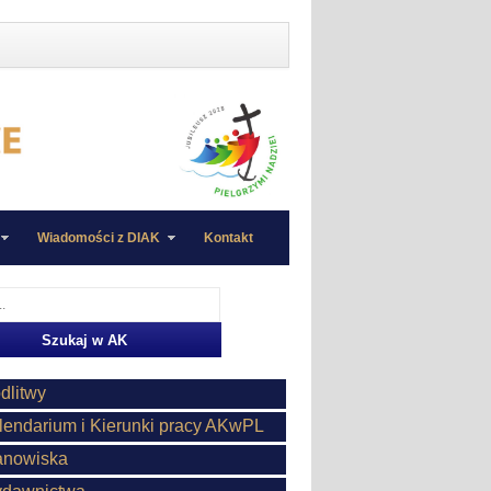
Wiadomości z DIAK
Kontakt
dlitwy
lendarium i Kierunki pracy AKwPL
anowiska