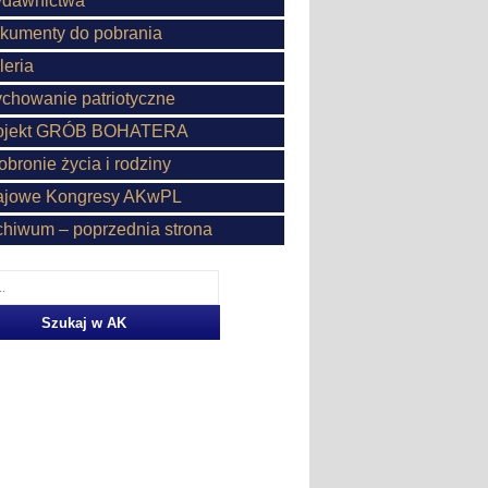
dawnictwa
kumenty do pobrania
leria
chowanie patriotyczne
ojekt GRÓB BOHATERA
obronie życia i rodziny
ajowe Kongresy AKwPL
chiwum – poprzednia strona