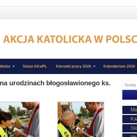
ładze
Statut AKwPL
Kierunki pracy 2026
Kalendarium 2026
na urodzinach błogosławionego ks.
Mo
Ka
St