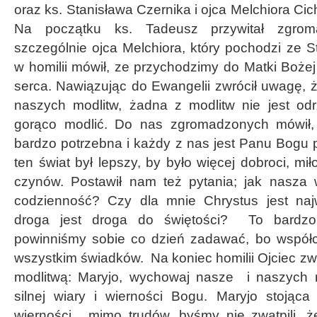
oraz ks. Stanisława Czernika i ojca Melchiora Cich
Na początku ks. Tadeusz przywitał zgrom
szczególnie ojca Melchiora, który pochodzi ze St
w homilii mówił, ze przychodzimy do Matki Boż
serca. Nawiązując do Ewangelii zwrócił uwagę, 
naszych modlitw, żadna z modlitw nie jest od
gorąco modlić. Do nas zgromadzonych mówił,
bardzo potrzebna i każdy z nas jest Panu Bogu 
ten świat był lepszy, by było więcej dobroci, miło
czynów. Postawił nam też pytania; jak nasza
codzienność? Czy dla mnie Chrystus jest na
droga jest droga do świętości? To bardzo
powinniśmy sobie co dzień zadawać, bo współc
wszystkim świadków. Na koniec homilii Ojciec zwr
modlitwą: Maryjo, wychowaj nasze i naszych r
silnej wiary i wierności Bogu. Maryjo stojąc
wierności, mimo trudów, byśmy nie zwątpili, 