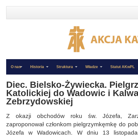
O nas
Historia
Struktura
Władze
Statut AKwPL
»
»
Diec. Bielsko-Żywiecka. Pielgr
Katolickiej do Wadowic i Kalwa
Zebrzydowskiej
Z okazji obchodów roku św. Józefa, Zarz
zaproponował członkom pielgrzymkęmkę do pobl
Józefa w Wadowicach. W dniu 13 listopada