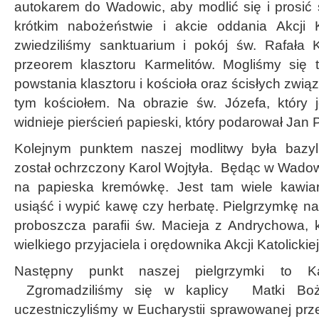
autokarem do Wadowic, aby modlić się i prosić 
krótkim nabożeństwie i akcie oddania Akcji K
zwiedziliśmy sanktuarium i pokój św. Rafała K
przeorem klasztoru Karmelitów. Mogliśmy się 
powstania klasztoru i kościoła oraz ścisłych zwią
tym kościołem. Na obrazie św. Józefa, który 
widnieje pierścień papieski, który podarował Jan P
Kolejnym punktem naszej modlitwy była bazyl
został ochrzczony Karol Wojtyła. Będąc w Wadow
na papieska kremówkę. Jest tam wiele kawia
usiąść i wypić kawę czy herbatę. Pielgrzymkę n
proboszcza parafii św. Macieja z Andrychowa, k
wielkiego przyjaciela i orędownika Akcji Katolickiej
Następny punkt naszej pielgrzymki to Ka
Zgromadziliśmy się w kaplicy Matki Bożej
uczestniczyliśmy w Eucharystii sprawowanej prz