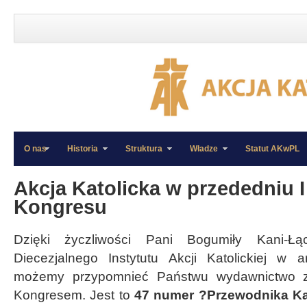
O nas
Historia
Struktura
Władze
Statut AKwPL
»
»
Akcja Katolicka w przededniu 
Kongresu
Dzięki życzliwości Pani Bogumiły Kani-Łą
Diecezjalnego Instytutu Akcji Katolickiej w ar
możemy przypomnieć Państwu wydawnictwo z
Kongresem. Jest to
47 numer ?Przewodnika Ka