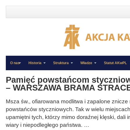
O nas
Historia
Struktura
Władze
Statut AKwPL
»
»
Pamięć powstańcom styczni
– WARSZAWA BRAMA STRACE
Msza św., ofiarowana modlitwa i zapalone znicz
powstańców styczniowych. Tak w wielu miejscach 
upamiętni tych, którzy mimo doraźnej klęski, dali
wiary i niepodległego państwa. …