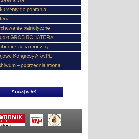
dawnictwa
kumenty do pobrania
leria
chowanie patriotyczne
ojekt GRÓB BOHATERA
obronie życia i rodziny
ajowe Kongresy AKwPL
chiwum – poprzednia strona