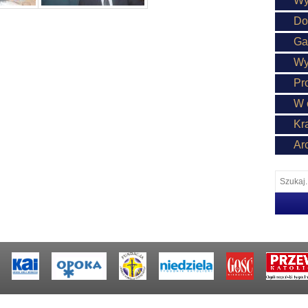
Wy
Do
Ga
Wy
Pr
W 
Kr
Ar