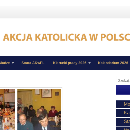
ładze
Statut AKwPL
Kierunki pracy 2026
Kalendarium 2026
Mo
Ka
St