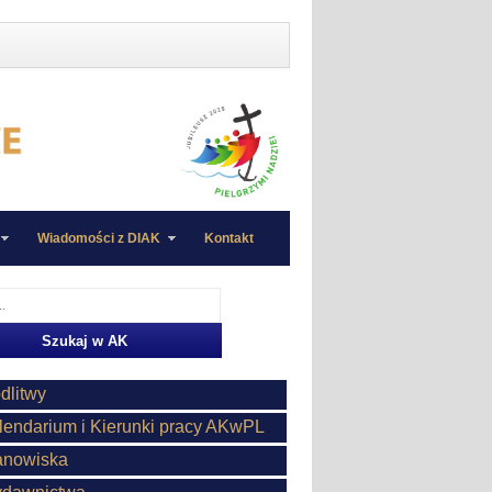
Wiadomości z DIAK
Kontakt
dlitwy
lendarium i Kierunki pracy AKwPL
anowiska