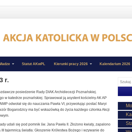
ładze
Statut AKwPL
Kierunki pracy 2026
Kalendarium 2026
 r.
ozdawcze posiedzenie Rady DIAK Archidiecezji Poznańskiej.
go w katedrze poznańskiej. Sprawował ją asystent kościelny AK AP
NMP odwołał się do nauczania Pawła VI, przywołując postać Maryi
Mo
n wzór Bogarodzicy ma być wskazówką do życia każdego członka Akcji
Ka
towym.
St
Rady udali się pod pomnik św. Jana Pawła II. Złożono kwiaty, zapalono
 III tajemnicą światła: Głoszenie Królestwa Bożego i wzywanie do