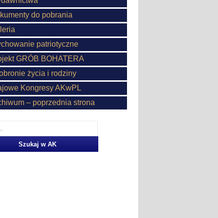
dawnictwa
kumenty do pobrania
leria
chowanie patriotyczne
ojekt GRÓB BOHATERA
obronie życia i rodziny
ajowe Kongresy AKwPL
chiwum – poprzednia strona