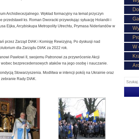
Wy
Do
iwum Archidiecezjalnego. Wykład formacyjny na temat przyczyn
Ga
sce przedstawił ks. Roman Dworacki przywołując sytuację Holandii i
busa Eijka, Arcybiskupa Metropolity Utrechtu, Prymasa Niderlandów w
Wy
Pr
ń przez Zarząd DIAK i Komisję Rewizyjną. Po dyskusji nad
W 
lutorium dla Zarządu DIAK za 2022 rok.
Kr
anowi Pawłowi II, swojemu Patronowi za przywrócenie Akcji
iw wobec bezprecedensowych ataków na jego osobę i nauczanie.
Ar
ndycją Stowarzyszenia. Modlitwa w intencji pokój na Ukrainie oraz
 zebranie Rady DIAK.