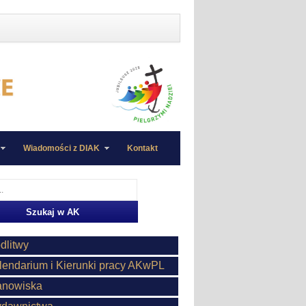
Wiadomości z DIAK
Kontakt
dlitwy
lendarium i Kierunki pracy AKwPL
anowiska