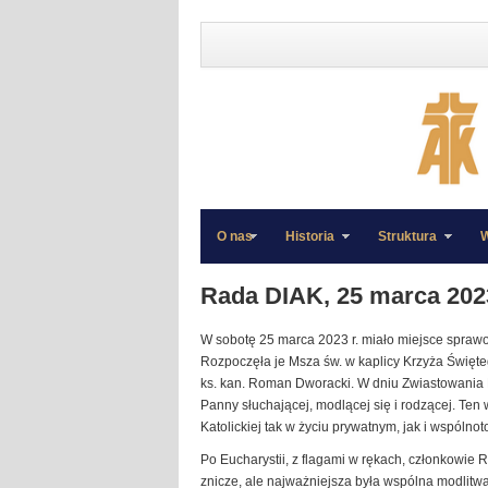
O nas
Historia
Struktura
W
»
»
Rada DIAK, 25 marca 2023
W sobotę 25 marca 2023 r. miało miejsce spraw
Rozpoczęła je Msza św. w kaplicy Krzyża Święte
ks. kan. Roman Dworacki. W dniu Zwiastowania 
Panny słuchającej, modlącej się i rodzącej. Te
Katolickiej tak w życiu prywatnym, jak i wspólno
Po Eucharystii, z flagami w rękach, członkowie 
znicze, ale najważniejsza była wspólna modlitwa