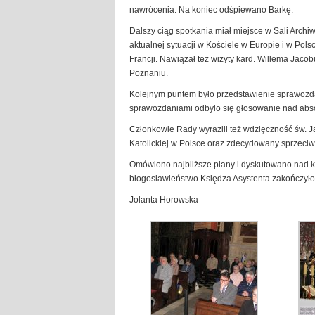
nawrócenia. Na koniec odśpiewano Barkę.
Dalszy ciąg spotkania miał miejsce w Sali Arch
aktualnej sytuacji w Kościele w Europie i w Pol
Francji. Nawiązał też wizyty kard. Willema Jaco
Poznaniu.
Kolejnym puntem było przedstawienie sprawozda
sprawozdaniami odbyło się głosowanie nad abso
Członkowie Rady wyrazili też wdzięczność św. J
Katolickiej w Polsce oraz zdecydowany sprzec
Omówiono najbliższe plany i dyskutowano nad ko
błogosławieństwo Księdza Asystenta zakończyło
Jolanta Horowska