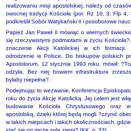
realizowaniu misji apostolskiej, należy od czasów
owocnej tradycji Kościoła (por. Rz 16, 3; Flp 4,
podkreślił Sobór Watykański II i posoborowe nauc
Papież Jan Paweł II mówiąc o wiernych świeckic
się rzeczywistymi podmiotami w życiu Kościoła?
znaczenie Akcji Katolickiej w ich formacji. 
odrodzenie w Polsce. Do biskupów polskich po
Apostolorum, 12 stycznia 1993 roku, mówił: ?T
odżyła. Bez niej bowiem infrastruktura zrze­sz
byłaby niepełna?.
Podejmując to wezwanie, Konferencja Episkopatu
roku do życia Akcję Katolicką. Jej celem jest wł
budowanie Kościoła Chrystusowego oraz w
apostolską, dzięki której będą mogli ?czynić ob
w takich miejscach i takich okolicznościach, gdzi
stać się on może solą ziemi? (KK, n. 33).