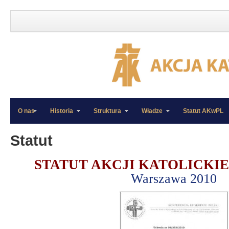
O nas
Historia
Struktura
Władze
Statut AKwPL
»
»
Statut
STATUT AKCJI KATOLICKIE
Warszawa 2010