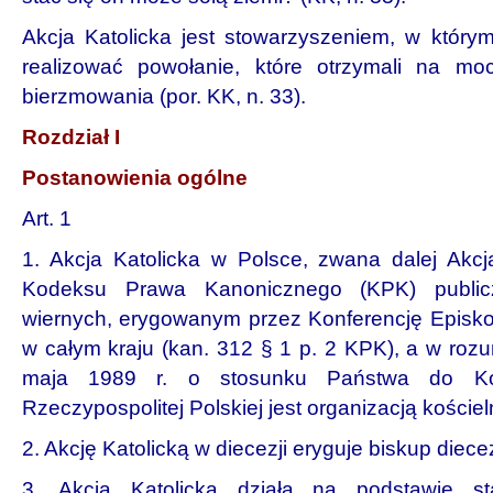
Akcja Katolicka jest stowarzyszeniem, w który
realizować powołanie, które otrzymali na mo
bierzmowania (por. KK, n. 33).
Rozdział I
Postanowienia ogólne
Art. 1
1. Akcja Katolicka w Polsce, zwana dalej Akcją
Kodeksu Prawa Kanonicznego (KPK) public
wiernych, erygowanym przez Konferencję Episkop
w całym kraju (kan. 312 § 1 p. 2 KPK), a w roz
maja 1989 r. o stosunku Państwa do Koś
Rzeczypospolitej Polskiej jest or­ganizacją kościeln
2. Akcję Katolicką w diecezji eryguje biskup diecez
3. Akcja Katolicka działa na podstawie s