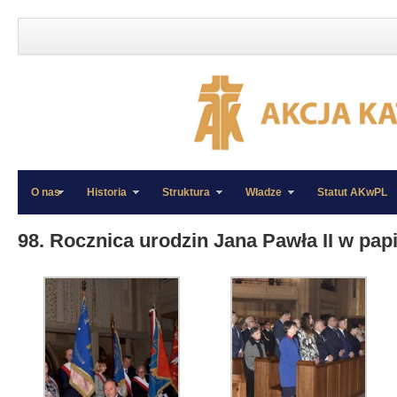
O nas
Historia
Struktura
Władze
Statut AKwPL
»
»
98. Rocznica urodzin Jana Pawła II w pa