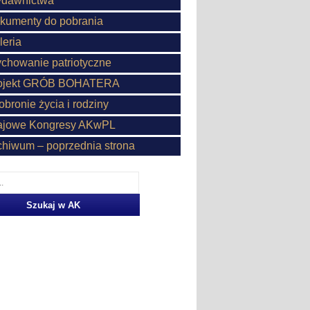
dawnictwa
kumenty do pobrania
leria
chowanie patriotyczne
ojekt GRÓB BOHATERA
obronie życia i rodziny
ajowe Kongresy AKwPL
chiwum – poprzednia strona