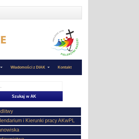
Wiadomości z DIAK
Kontakt
dlitwy
lendarium i Kierunki pracy AKwPL
anowiska