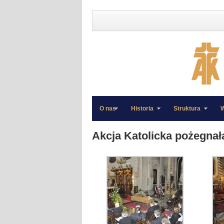
O nas
Historia
Struktura
W
»
»
Akcja Katolicka pożegnał