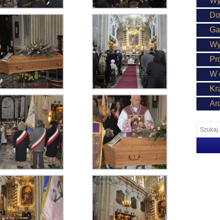
Wy
Do
Ga
Wy
Pr
W 
Kr
Ar