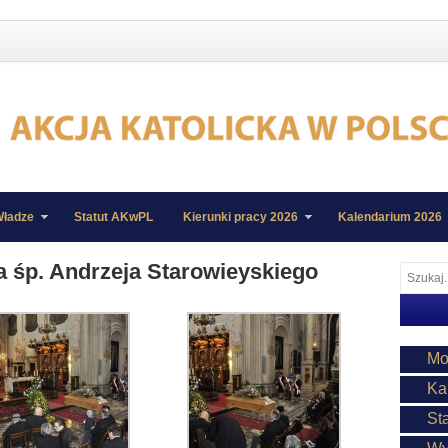
ładze
Statut AKwPL
Kierunki pracy 2026
Kalendarium 2026
a śp. Andrzeja Starowieyskiego
Mo
Ka
St