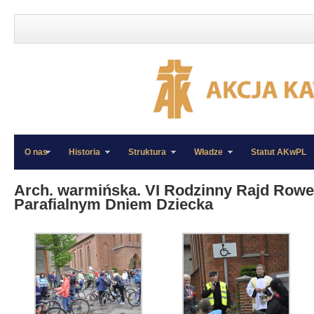
O nas
Historia
Struktura
Władze
Statut AKwPL
»
»
Arch. warmińska. VI Rodzinny Rajd Rowe
Parafialnym Dniem Dziecka