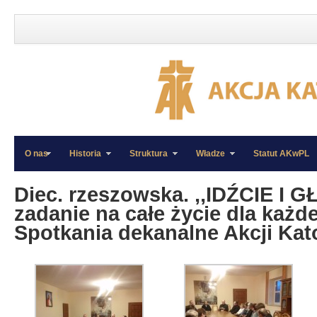
O nas
Historia
Struktura
Władze
Statut AKwPL
»
»
Diec. rzeszowska. ,,IDŹCIE I 
zadanie na całe życie dla każd
Spotkania dekanalne Akcji Kato