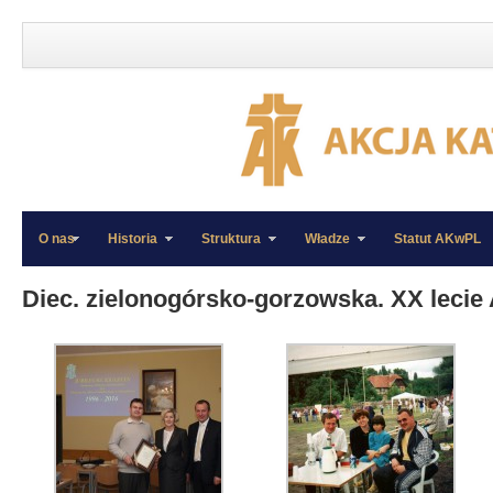
O nas
Historia
Struktura
Władze
Statut AKwPL
»
»
Diec. zielonogórsko-gorzowska. XX lecie 