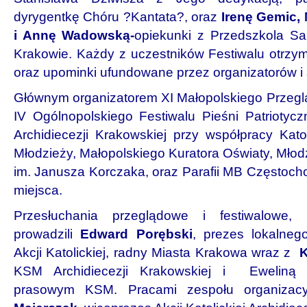
dyrygentkę Chóru ?Kantata?, oraz
Irenę Gemic,
i Annę Wadowską-
opiekunki z Przedszkola 
Krakowie. Każdy z uczestników Festiwalu otrzym
oraz upominki ufundowane przez organizatorów i
Głównym organizatorem XI Małopolskiego Przegląd
IV Ogólnopolskiego Festiwalu Pieśni Patriotycz
Archidiecezji Krakowskiej przy współpracy Kato
Młodzieży, Małopolskiego Kuratora Oświaty, Mło
im. Janusza Korczaka, oraz Parafii MB Częstoch
miejsca.
Przesłuchania przeglądowe i festiwalowe,
prowadzili
Edward Porębski
, prezes lokalneg
Akcji Katolickiej, radny Miasta Krakowa wraz z
K
KSM Archidiecezji Krakowskiej i Eweliną 
prasowym KSM. Pracami zespołu organizac