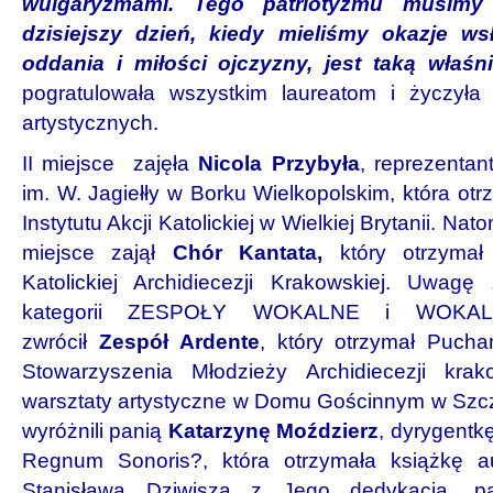
wulgaryzmami. Tego patriotyzmu musimy
dzisiejszy dzień, kiedy mieliśmy okazje w
oddania i miłości ojczyzny, jest taką właśn
pogratulowała wszystkim laureatom i życzył
artystycznych.
II miejsce zajęła
Nicola Przybyła
, reprezenta
im. W. Jagiełły w Borku Wielkopolskim, która o
Instytutu Akcji Katolickiej w Wielkiej Brytanii. Na
miejsce zajął
Chór Kantata,
który otrzymał
Katolickiej Archidiecezji Krakowskiej. Uwag
kategorii ZESPOŁY WOKALNE i WOKAL
zwrócił
Zespół Ardente
, który otrzymał Pucha
Stowarzyszenia Młodzieży Archidiecezji krak
warsztaty artystyczne w Domu Gościnnym w Szcz
wyróżnili panią
Katarzynę Moździerz
, dyrygent
Regnum Sonoris?, która otrzymała książkę a
Stanisława Dziwisza z Jego dedykacją, 