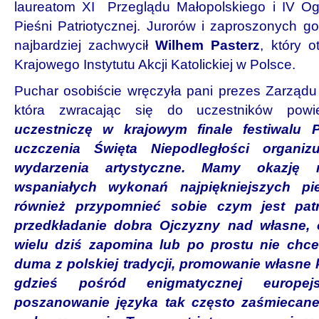
laureatom XI Przeglądu Małopolskiego i IV Og
Pieśni Patriotycznej. Jurorów i zaproszonych g
najbardziej zachwycił
Wilhem Pasterz
, który 
Krajowego Instytutu Akcji Katolickiej w Polsce.
Puchar osobiście wręczyła pani prezes Zarząd
która zwracając się do uczestników powi
uczestniczę w krajowym finale festiwalu 
uczczenia Święta Niepodległości organiz
wydarzenia artystyczne. Mamy okazję 
wspaniałych wykonań najpiękniejszych pi
również przypomnieć sobie czym jest patr
przedkładanie dobra Ojczyzny nad własne, 
wielu dziś zapomina lub po prostu nie chce
duma z polskiej tradycji, promowanie własne 
gdzieś pośród enigmatycznej europej
poszanowanie języka tak często zaśmiecane