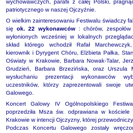
wychowawczych, parafii z całej Polski, pragn
patriotycznego w naszej Ojczyźnie.
O wielkim zainteresowaniu Festiwalu świadczy fak
się
ok. 22 wykonawców
: chórów, zespołów s
wyłonionych wcześniej w lokalnych przegląda
skład którego wchodził Rafał Marchewczyk,
kierownik i Dyrygent Chóru, Elżbieta Pałka, Star
Oświaty w Krakowie, Barbara Nowak-Talar, Jer
Grudzień, Barbara Brzezińska, oraz Urszula 
wysłuchaniu prezentacji wykonawców wyb
uczestników, którzy zaprezentowali swoje u
Galowego.
Koncert Galowy IV Ogólnopolskiego Festiwal
poprzedziła Msza św. odprawiana w kościele
Krakowie w intencji Ojczyzny, której przewodnicz
Podczas Koncertu Galowego zostały wręczo