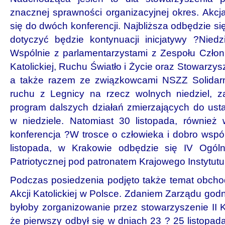
znacznej sprawności organizacyjnej okres. Akcj
się do dwóch konferencji. Najbliższa odbędzie si
dotyczyć będzie kontynuacji inicjatywy ?Nied
Wspólnie z parlamentarzystami z Zespołu Czło
Katolickiej, Ruchu Światło i Życie oraz Stowarzys
a także razem ze związkowcami NSZZ Solidarno
ruchu z Legnicy na rzecz wolnych niedziel, z
program dalszych działań zmierzających do us
w niedziele. Natomiast 30 listopada, również
konferencja ?W trosce o człowieka i dobro wspó
listopada, w Krakowie odbędzie się IV Ogólno
Patriotycznej pod patronatem Krajowego Instytutu
Podczas posiedzenia podjęto także temat obcho
Akcji Katolickiej w Polsce. Zdaniem Zarządu go
byłoby zorganizowanie przez stowarzyszenie II 
że pierwszy odbył się w dniach 23 ? 25 listopa