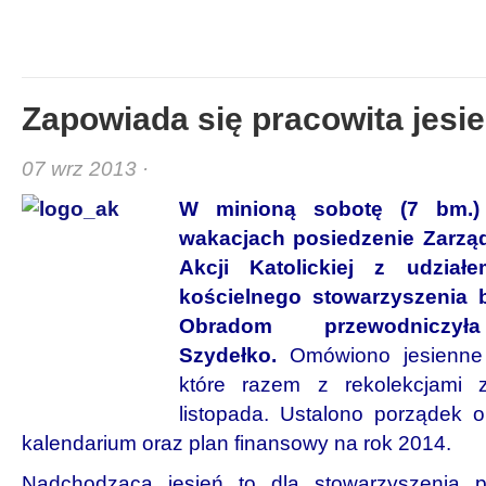
Zapowiada się pracowita jesi
07 wrz 2013 ·
W minioną sobotę (7 bm.)
wakacjach posiedzenie Zarząd
Akcji Katolickiej z udzia
kościelnego stowarzyszenia 
Obradom przewodniczy
Szydełko.
Omówiono jesienne 
które razem z rekolekcjami
listopada. Ustalono porządek ob
kalendarium oraz plan finansowy na rok 2014.
Nadchodząca jesień to dla stowarzyszenia p