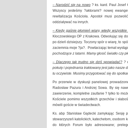
– Narodzić się na nowo
? ks. kard. Paul Josef 
Wszyscy jesteśmy ?aktorami? nowej ewangeli
rewitalizacja Kościoła. Apostoł musi pozwol
oddziaływać na innych.
– Kiedy gaśnie płomień wiary, wtedy wszystkie 
Kłoczowskiego OP z Krakowa. Odwołując się do f
po dzień dzisiejszy. Toczony spór o wiarę, to spó
zaciemnia moje ?ja?. Powtarzając temat wystąp
pochodzące z latarni. Mamy głosić światło czy p
– Dlaczego tak trudno się dziś spowiadać?
?
pokuty i pojednania traktowany jest jako nasze dzi
tu oczywiste. Musimy przygotować się do spotka
Po przerwie w dyskusji panelowej prowadzonej
Radosław Pazura i Andrzej Sowa. By się naw
zawierzenie, kompletne zaufanie ? tylko to m
Kościele pomimo wszystkich grzechów i słabo
mówili goście w świadectwach.
Ks. abp Stanisław Gądecki zamykając Sesję po
stowarzyszeń katolickich, katechetom, osobom 
do których Forum było adresowane; prelegen