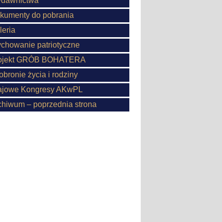
dawnictwa
kumenty do pobrania
leria
chowanie patriotyczne
ojekt GRÓB BOHATERA
obronie życia i rodziny
ajowe Kongresy AKwPL
chiwum – poprzednia strona