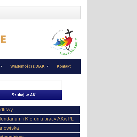
Wiadomości z DIAK
Kontakt
dlitwy
lendarium i Kierunki pracy AKwPL
anowiska