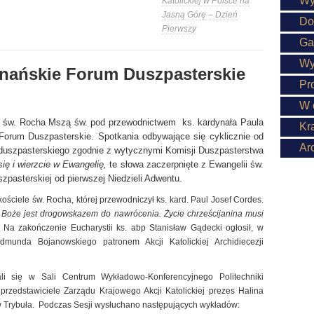
Wy
Katolickiej w Polsce na
Jasną Górę – Dzień
Do
Pierwszy
Ga
Wy
znańskie Forum Duszpasterskie
Pr
W 
w. św. Rocha Mszą św. pod przewodnictwem ks. kardynała Paula
Kr
Forum Duszpasterskie. Spotkania odbywające się cyklicznie od
Ar
u duszpasterskiego zgodnie z wytycznymi Komisji Duszpasterstwa
się i wierzcie w Ewangelię,
te
słowa zaczerpnięte z Ewangelii św.
pasterskiej od pierwszej Niedzieli Adwentu.
ciele św. Rocha, której przewodniczył ks. kard. Paul Josef Cordes.
Boże jest drogowskazem do nawrócenia. Życie chrześcijanina musi
.
Na zakończenie Eucharystii ks. abp Stanisław Gądecki ogłosił, w
munda Bojanowskiego patronem Akcji Katolickiej Archidiecezji
li się w Sali Centrum Wykładowo-Konferencyjnego Politechniki
przedstawiciele Zarządu Krajowego Akcji Katolickiej prezes Halina
ew Trybuła. Podczas Sesji wysłuchano następujących wykładów: