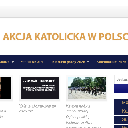
ładze
Statut AKwPL
Kierunki pracy 2026
Kalendarium 2026
Mo
Materiały formacyjne na
Relacja audio z
Ka
ia o
2026 rok
Jubileuszowej
ści
Ogólnopolskiej
St
Pielgrzymki Akcji