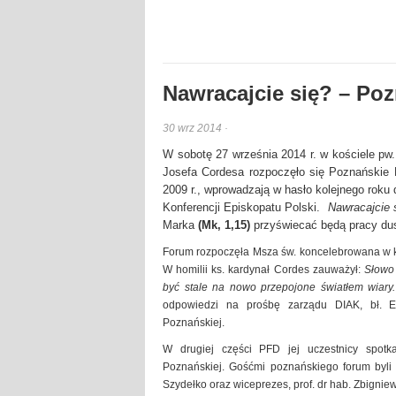
Nawracajcie się? – Po
30 wrz 2014 ·
W sobotę 27 września 2014 r. w kościele p
Josefa Cordesa rozpoczęło się Poznańskie 
2009 r., wprowadzają w hasło kolejnego rok
Konferencji Episkopatu Polski.
Nawracajcie 
Marka
(Mk, 1,15)
przyświecać będą pracy dusz
Forum rozpoczęła Msza św. koncelebrowana w koś
W homilii ks. kardynał Cordes zauważył:
Słowo 
być stale na nowo przepojone światłem wiary
odpowiedzi na prośbę zarządu DIAK, bł. Ed
Poznańskiej.
W drugiej części PFD jej uczestnicy spotka
Poznańskiej. Gośćmi poznańskiego forum byli 
Szydełko oraz wiceprezes, prof. dr hab. Zbigni