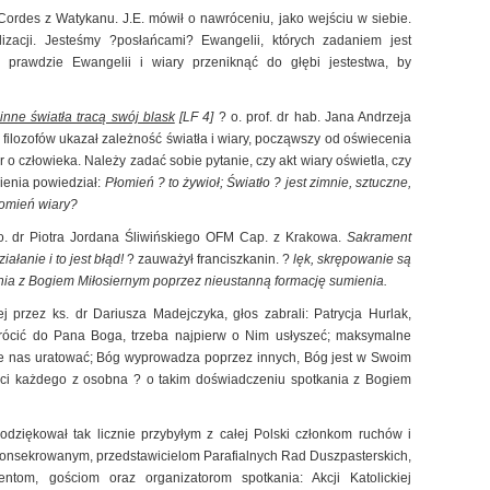
Cordes z Watykanu. J.E. mówił o nawróceniu, jako wejściu w siebie.
zacji. Jesteśmy ?posłańcami? Ewangelii, których zadaniem jest
ić prawdzie Ewangelii i wiary przeniknąć do głębi jestestwa, by
inne światła tracą swój blask
[LF 4]
? o. prof. dr hab. Jana Andrzeja
ilozofów ukazał zależność światła i wiary, począwszy od oświecenia
r o człowieka. Należy zadać sobie pytanie, czy akt wiary oświetla, czy
ienia powiedział:
Płomień ? to żywioł; Światło ? jest zimnie, sztuczne,
łomień wiary?
o. dr Piotra Jordana Śliwińskiego OFM Cap. z Krakowa.
Sakrament
ałanie i to jest błąd!
? zauważył franciszkanin. ?
lęk, skrępowanie są
nia z Bogiem Miłosiernym poprzez nieustanną formację sumienia.
 przez ks. dr Dariusza Madejczyka, głos zabrali: Patrycja Hurlak,
rócić do Pana Boga, trzeba najpierw o Nim usłyszeć; maksymalne
oże nas uratować; Bóg wyprowadza poprzez innych, Bóg jest w Swoim
ści każdego z osobna ? o takim doświadczeniu spotkania z Bogiem
dziękował tak licznie przybyłym z całej Polski członkom ruchów i
konsekrowanym, przedstawicielom Parafialnych Rad Duszpasterskich,
tom, gościom oraz organizatorom spotkania: Akcji Katolickiej