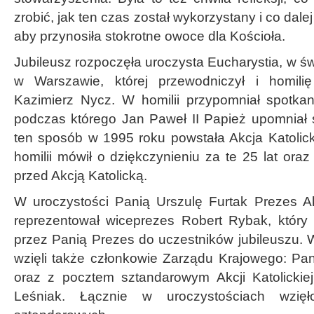
zrobić, jak ten czas został wykorzystany i co dalej 
aby przynosiła stokrotne owoce dla Kościoła.
Jubileusz rozpoczęła uroczysta Eucharystia, w św
w Warszawie, której przewodniczył i homili
Kazimierz Nycz. W homilii przypomniał spotka
podczas którego Jan Paweł II Papież upomniał s
ten sposób w 1995 roku powstała Akcja Katolic
homilii mówił o dziękczynieniu za te 25 lat oraz
przed Akcją Katolicką.
W uroczystości Panią Urszulę Furtak Prezes Akc
reprezentował wiceprezes Robert Rybak, który o
przez Panią Prezes do uczestników jubileuszu. 
wzięli także członkowie Zarządu Krajowego: Pa
oraz z pocztem sztandarowym Akcji Katolicki
Leśniak. Łącznie w uroczystościach wzię