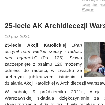
Katolickiej w Pols
Jasną Górę – Dzi
Pierwszy
25-lecie AK Archidiecezji War
10 paź 2021 ·
25-lecie Akcji Katolickiej
„Pan
uczynił nam wielkie rzeczy i radość
nas ogarnęła”
(Ps. 126). Słowa
zaczerpnięte z psalmu 126 możemy
odnieść do radości, w związku ze
srebrnym jubileuszem istnienia i
działania Akcji Katolickiej w Archidiecezji Warszaw
W sobotę 9 października 2021r., Akcja Ka
Warszawskiej składała dziękczynienie za 
stowarzyszenia. Była to też chwila refleksji, c