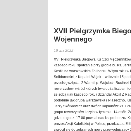
XVII Pielgrzymka Bieg
Wojennego
16 wrz 2022 ·
XVII Pielgrzymka Biegowa Ku Czci Męczenników S
każdego roku, spotkanie przy grobie bł. Ks. Jerz
Kostki na warszawskim Żoliborzu. W tym roku w P
Solidarności, z Kopalni Wujek – w liczbie 15 p
przedsięwzięcia. Z Warmii p. Wojciech Ruciński P
rowerzystów, wśród których była duża liczba młodz
ze sobą (jak każdego roku) Sztandar Akcji! Z Rad
podobnie jak grupa warszawska ( Piaseczno, Kla
Jerzy Skórkiewicz oraz dwóch kapłanów: ks. Grze
grupa rowerzystów liczyła w tym roku 14 osób. Z
gdzie o godz. 17.00 powitał nas ks. proboszcz Ka
prezes Akcji Katolickiej w Polsce, przekazała E
zwrócił się do zebranych nowy przewodniczący