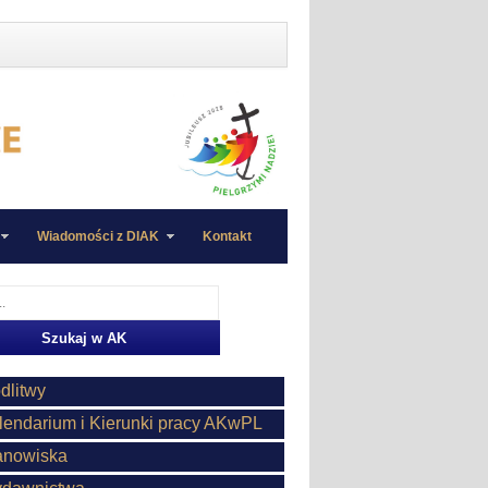
Wiadomości z DIAK
Kontakt
dlitwy
lendarium i Kierunki pracy AKwPL
anowiska