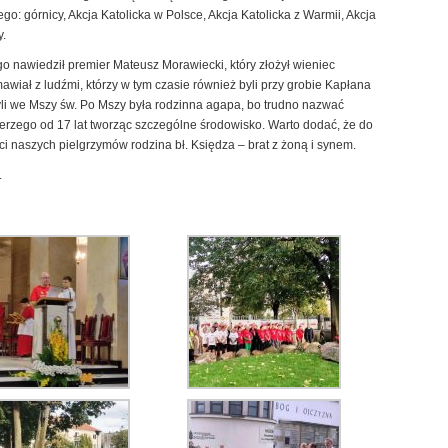
go: górnicy, Akcja Katolicka w Polsce, Akcja Katolicka z Warmii, Akcja
y.
 nawiedził premier Mateusz Morawiecki, który złożył wieniec
awiał z ludźmi, którzy w tym czasie również byli przy grobie Kapłana
li we Mszy św. Po Mszy była rodzinna agapa, bo trudno nazwać
s. Jerzego od 17 lat tworząc szczególne środowisko. Warto dodać, że do
i naszych pielgrzymów rodzina bł. Księdza – brat z żoną i synem.
.