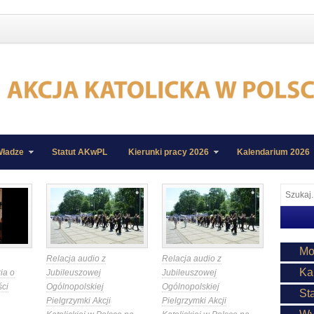
ładze
Statut AKwPL
Kierunki pracy 2026
Kalendarium 2026
Mo
Relacja audio z
Relacja audio z
Ka
ia o
Jubileuszowej
Jubileuszowej
ści
Ogólnopolskiej
Ogólnopolskiej
St
Pielgrzymki Akcji
Pielgrzymki Akcji