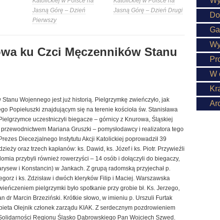
Wy
Katolickiej w Polsce na
Katolickiej w Polsce na
Jasną Górę – Dzień
Jasną Górę – Dzień Drugi
Do
Pierwszy
Ga
Wy
owa ku Czci Męczenników Stanu
Pr
W 
Kr
tanu Wojennego jest już historią. Pielgrzymkę zwieńczyło, jak
Ar
ego Popiełuszki znajdującym się na terenie kościoła św. Stanisława
ielgrzymce uczestniczyli biegacze – górnicy z Knurowa, Śląskiej
od przewodnictwem Mariana Gruszki – pomysłodawcy i realizatora tego
rezes Diecezjalnego Instytutu Akcji Katolickiej poprowadził 39
ieży oraz trzech kapłanów: ks. Dawid, ks. Józef i ks. Piotr. Przywieźli
omia przybyli również rowerzyści – 14 osób i dołączyli do biegaczy,
rysew i Konstancin) w Jankach. Z grupą radomską przyjechał p.
gorz i ks. Zdzisław i dwóch kleryków Filip i Maciej. Warszawska
wieńczeniem pielgrzymki było spotkanie przy grobie bł. Ks. Jerzego,
n dr Marcin Brzeziński. Krótkie słowo, w imieniu p. Urszuli Furtak
lżbieta Olejnik członek zarządu KIAK. Z serdecznym pozdrowieniem
 Solidarności Regionu Śląsko Dąbrowskiego Pan Wojciech Szwed.