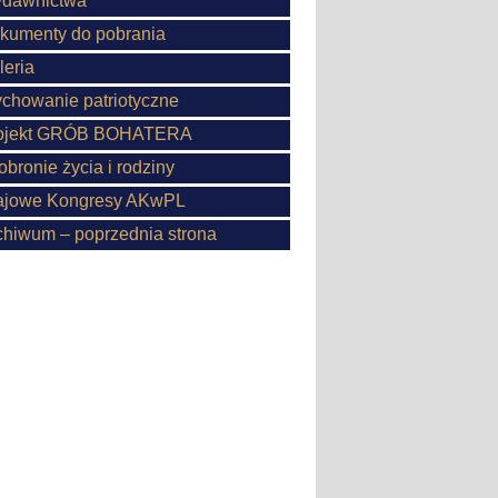
dawnictwa
kumenty do pobrania
leria
chowanie patriotyczne
ojekt GRÓB BOHATERA
obronie życia i rodziny
ajowe Kongresy AKwPL
chiwum – poprzednia strona