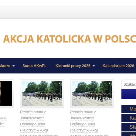
ładze
Statut AKwPL
Kierunki pracy 2026
Kalendarium 2026
Mo
Relacja audio z
Relacja audio z
Ka
ia o
Jubileuszowej
Jubileuszowej
ści
Ogólnopolskiej
Ogólnopolskiej
St
Pielgrzymki Akcji
Pielgrzymki Akcji