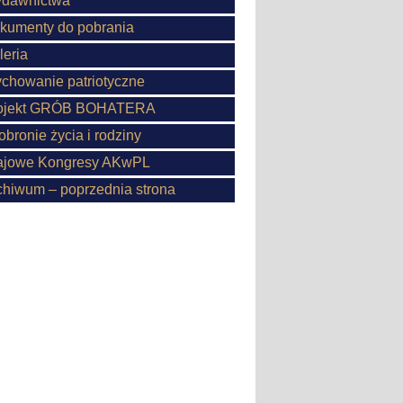
dawnictwa
kumenty do pobrania
leria
chowanie patriotyczne
ojekt GRÓB BOHATERA
obronie życia i rodziny
ajowe Kongresy AKwPL
chiwum – poprzednia strona