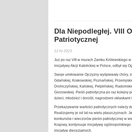
Dla Niepodległej. VIII
Patriotycznej
12 lis 2023 ·
Już po raz VIII w murach Zamku Królewskiego w 
inicjatywy Akcji Katolickiej w Polsce, odbył się
Swoje umiłowanie Ojczyzny wyśpiewały chóry, zespo
Gdańskiej, Krakowskiej, Poznańskiej, Przemyskiej
Drohiczyńskiej, Kaliskiej, Pelplińskiej, Radomsk
Gorzowskiej. Pieśń patriotyczna po raz kolejny 
dzieci, młodzież i dorośli, nagrodzeni oklaskami
Przekazywanie wartości patriotycznych należy 
Realizujemy je od lat na wielu płaszczyznach. Je
konkursów i wieczorów pieśni patriotycznej w wie
Krajowy, kontynuuje inicjatywę ogólnopolskiego 
inicjatyw diecezjalnych.