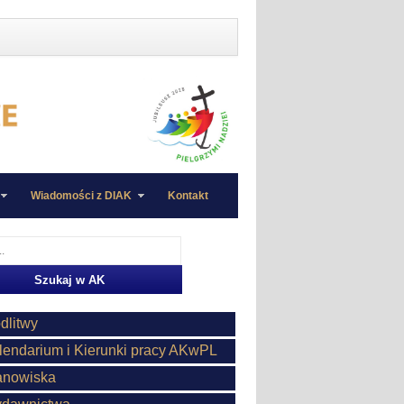
Wiadomości z DIAK
Kontakt
dlitwy
lendarium i Kierunki pracy AKwPL
anowiska