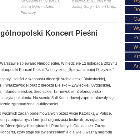
Wy
Katolickiej w Polsce na
Katolickiej w Polsce na
Jasną Górę – Dzień
Jasną Górę – Dzień Drugi
Do
Pierwszy
Ga
Wy
 Ogólnopolski Koncert Pieśni
Pr
W 
Kr
Warszawie śpiewano Niepodległej. W niedzielę 12 listopada 2023r. z
Ar
 Ogólnopolski Koncert Pieśni Patriotycznej „Śpiewam mojej Ojczyźnie”.
ły i soliści z szesnastu diecezji: Archidiecezji Białostockiej,
 i Warszawskiej oraz z diecezji Bielsko – Żywieckiej, Bydgoskiej,
iej, Sandomierskiej, Siedleckiej Tarnowskiej i Zielonogórsko -
połączyła pokolenia. Na scenie Sali Koncertowej zaprezentowały się
 licznie zgromadzonej publiczności.
do ważnych zadań podejmowanych przez Akcję Katolicką w Polsce.
dną z popularnych form jest organizacja festiwali, przeglądów,
lu Diecezjalnych Instytutach i Parafialnych Oddziałach. Zarząd
Koncertu, który staje się zwieńczeniem a dla wielu ważną nagrodą