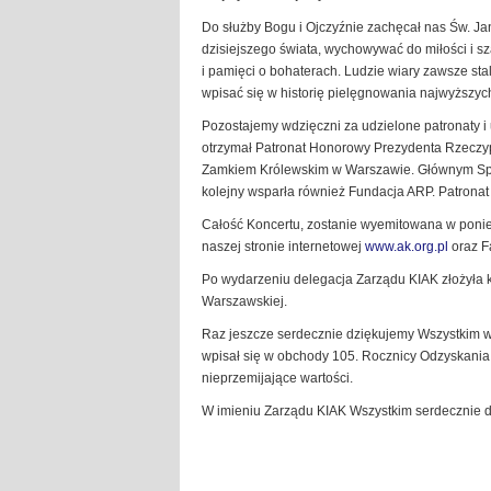
Do służby Bogu i Ojczyźnie zachęcał nas Św. Jan
dzisiejszego świata, wychowywać do miłości i sz
i pamięci o bohaterach. Ludzie wiary zawsze stal
wpisać się w historię pielęgnowania najwyższych
Pozostajemy wdzięczni za udzielone patronaty i 
otrzymał Patronat Honorowy Prezydenta Rzeczypo
Zamkiem Królewskim w Warszawie. Głównym Spon
kolejny wsparła również Fundacja ARP. Patrona
Całość Koncertu, zostanie wyemitowana w ponied
naszej stronie internetowej
www.ak.org.pl
oraz F
Po wydarzeniu delegacja Zarządu KIAK złożyła k
Warszawskiej.
Raz jeszcze serdecznie dziękujemy Wszystkim ws
wpisał się w obchody 105. Rocznicy Odzyskania Ni
nieprzemijające wartości.
W imieniu Zarządu KIAK Wszystkim serdecznie dzi