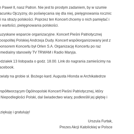
 Paweł II, nasz Patron. Nie jest to prostym zadaniem, by w szumie
acunku Ojczyzny, do poświęcania się dla niej, pielęgnowania rocznic
i na straży polskości. Poprzez ten Koncert chcemy o nich pamiętać i
 wartości, pielęgnowania polskości.
uzyskane wsparcie organizacyjne. Koncert Pieśni Patriotycznej
spolitej Polskiej Andrzeja Dudy. Koncert współorganizowany jest z
sorem Koncertu był Orlen S.A. Organizację Koncertu po raz
t medialny stanowiły TV TRWAM i Radio Maryja.
ziałek 13 listopada o godz. 18.00. Link do nagrania zamieścimy na
acebook.
wiaty na grobie sł. Bożego kard. Augusta Hlonda w Archikatedrze
półtworzącym Ogólnopolski Koncert Pieśni Patriotycznej, który
epodległości Polski, dał świadectwo wiary, podkreślił jej głębię i
ękuję i gratuluję!
Urszula Furtak,
Prezes Akcji Katolickiej w Polsce