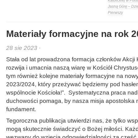
Katolickiej w Pols
Jasną Górę – Dzi
Pierwszy
Materiały formacyjne na rok 
28 sie 2023 ·
Stała od lat prowadzona formacja członków Akcji K
rozwija i umacnia naszą wiarę w Kościół Chrys
tym również kolejne materiały formacyjne na nowy
2023/2024, który przeżywać będziemy pod hasłe
wspólnocie Kościoła!”. Systematyczna praca nad
duchowości pomaga, by nasza misja apostolska 
fundament.
Tegoroczna publikacja utwierdzi nas, że tylko ws
mogą skutecznie świadczyć o Bożej miłości. Każd
wezwany do wzięcia odpowiedzialności za część