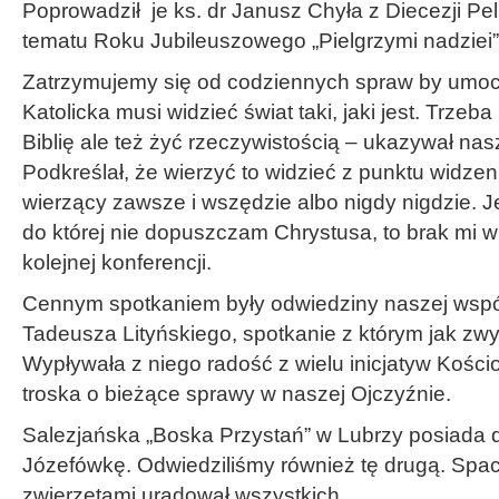
Poprowadził je ks. dr Janusz Chyła z Diecezji Pel
tematu Roku Jubileuszowego „Pielgrzymi nadziei”
Zatrzymujemy się od codziennych spraw by umoc
Katolicka musi widzieć świat taki, jaki jest. Trze
Biblię ale też żyć rzeczywistością – ukazywał nasz
Podkreślał, że wierzyć to widzieć z punktu widzen
wierzący zawsze i wszędzie albo nigdy nigdzie. Jeś
do której nie dopuszczam Chrystusa, to brak mi w
kolejnej konferencji.
Cennym spotkaniem były odwiedziny naszej wspó
Tadeusza Lityńskiego, spotkanie z którym jak zwy
Wypływała z niego radość z wielu inicjatyw Kościo
troska o bieżące sprawy w naszej Ojczyźnie.
Salezjańska „Boska Przystań” w Lubrzy posiada d
Józefówkę. Odwiedziliśmy również tę drugą. Spacer
zwierzętami uradował wszystkich.