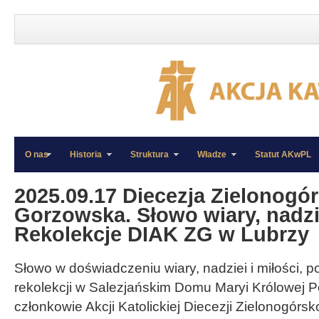
O nas
Historia
Struktura
Władze
Statut AKwPL
»
»
2025.09.17 Diecezja Zielonogó
Gorzowska. Słowo wiary, nadzie
Rekolekcje DIAK ZG w Lubrzy
Słowo w doświadczeniu wiary, nadziei i miłości, p
rekolekcji w Salezjańskim Domu Maryi Królowej Po
członkowie Akcji Katolickiej Diecezji Zielonogórs