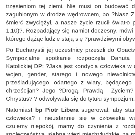
trzęsieniom tej ziemi. Nie musi on budować 
zagubionym w drodze wędrowcem, bo ?Nasz Zb
śmierć zwyciężył, a nasze życie rzucił światło
1,10)?. Rozpadający się namiot doczesny, mów
którego dążąc ludzie stają się ?prawdziwymi obyw
Po Eucharystii jej uczestnicy przeszli do Opac
Sympozjalne spotkanie rozpoczęła Danuta 
Katolickiej DP: ?Jaka jest kondycja człowieka w
wojen, gender, starego i nowego niewolnict
prześladującego, odartego z wiary, będąceg
chrześcijan? Jego ?Drogą, Prawdą i Życiem?
Chrystus? ? odwoływała się do tytułu sympozjum.
Natomiast
bp Piotr Libera
sugerował, aby sta
człowieka? i nieustannie się w człowieka w
czujemy niepokój, mamy do czynienia z rozdr
społeczeństwa, słabną więzi międzyludzkie, na m