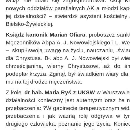
wciąż nie udało się zagospodarować Akcji Kat
nowych oddziałów parafialnych AK a młodzi kapł
jej działalności? – stwierdził asystent kościelny 
Bielsko-Żywieckiej.
Ksiądz kanonik Marian Ofiara
, proboszcz sank
Męczenników Abpa A. J. Nowowiejskiego i L. W
– skupił swoją uwagę na życiu, nauczaniu, świad
dla Chrystusa. Bł. abp A. J. Nowowiejski był w
chrześcijanina, wierny Chrystusowi, aż do śm
podeptał krzyża. Zginął, był świadkiem wiary dla 
mu na tej drodze męczeństwa.
Z kolei
dr hab. Maria Ryś z UKSW
w Warszawie p
działalności konieczny jest autentyzm oraz że 
przebaczenia: ?W gabinecie terapeutycznym widz
przebaczenia i jak ważną rolę odgrywa w ty
drugiego człowieka, poznanie jego życia. Konie