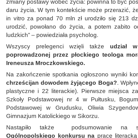
zmiany postawy wobec życia: powinna to być pos
daru życia. W tym kontekście może przerazić, 
in vitro za ponad 70 mln zł urodziło się 213 d
urodzić, powołano do życia, a potem zabito o
ludzkich” – powiedziała psycholog.
Wszyscy prelegenci wzięli także
udział w
poprowadzonej przez płockiego teologa moral
Ireneusza Mroczkowskiego.
Na zakończenie spotkania ogłoszono wyniki ko
chrześcijan dowodem żyjącego Boga?
. Wpłyn
plastyczne i 22 literackie). Pierwsze miejsca za
Szkoły Podstawowej nr 4 w Pułtusku, Bogumi
Podstawowej w Grudusku, Oliwia Szygendow
Gimnazjum Katolickiego w Sikorzu.
Nastąpiło także podsumowanie na szc
Ogólnopolskiego konkursu na
pracę literack