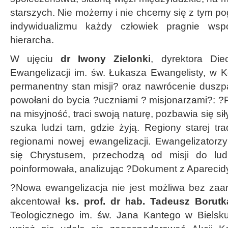
starszych. Nie możemy i nie chcemy się z tym po
indywidualizmu każdy człowiek pragnie wsp
hierarcha.
W ujęciu
dr Iwony Zielonki
, dyrektora Die
Ewangelizacji im. św. Łukasza Ewangelisty, w K
permanentny stan misji? oraz nawrócenie duszpa
powołani do bycia ?uczniami ? misjonarzami?: ?P
na misyjność, traci swoją naturę, pozbawia się sił
szuka ludzi tam, gdzie żyją. Regiony starej trad
regionami nowej ewangelizacji. Ewangelizatorzy
się Chrystusem, przechodzą od misji do lu
poinformowała, analizując ?Dokument z Aparecid
?Nowa ewangelizacja nie jest możliwa bez zaa
akcentował
ks. prof. dr hab. Tadeusz Borutk
Teologicznego im. św. Jana Kantego w Bielsku