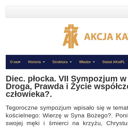
O nas
Historia
Struktura
Władze
Statut AKwPL
»
»
Diec. płocka. VII Sympozjum w
Droga, Prawda i Życie współc
człowieka?.
Tegoroczne sympozjum wpisało się w temat
kościelnego: Wierzę w Syna Bożego?. Poni
swojej męki i śmierci na krzyżu, Chryst