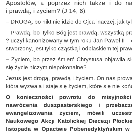
Apostołów, a poprzez nich także i do n
i prawdą, i życiem? (J 14, 6).
– DROGĄ, bo nikt nie idzie do Ojca inaczej, jak ty
– Prawdą, bo tylko Bóg jest prawdą, wszystką 
? uczył kanonizowany w tym roku Jan Paweł II – 
stworzony, jest tylko cząstką i odblaskiem tej pra
– Życiem, bo przez śmierć Chrystusa objawiła się
się życie niczym niepokonalne?.
Jezus jest drogą, prawdą i życiem. On nas prow
która wyzwala i staje się życiem, które się nie koń
O konieczności powrotu do misyjności 
nawrócenia duszpasterskiego i przebacz
ewangelizowania życiem, mówili uczes
Naukowego Akcji Katolickiej Diecezji Płockie
listopada w Opactwie Pobenedyktyńskim w 