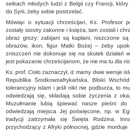
setkach młodych ludzi z Belgii czy Francji, któ
do Syrii, żeby sobie postrzelać.
Mówiąc o sytuacji chrześcijan, Ks. Profesor po
zostały siostry zakonne i księża, tam zostali i chrz
obraz grozy: zabijani są kapłani, niszczone są 
obrazów, ikon, figur Matki Bożej – żeby upok
zniszczeń nie dokonuje się na skutek działań w
jest pokazanie chrześcijanom, że nie ma tu dla ni
Ks. prof. Cisło zaznaczył, iż mamy dwie wersje i
Republika Środkowoafrykańska, Bliski Wschó
tolerancyjny islam i jeśli nikt nie podburza, to m
odwiedzają się, składają sobie życzenia z oka
Muzułmanie lubią śpiewać nasze pieśni do 
odwiedzają miejsca Jej poświęcone, np. w Egi
tradycji zatrzymała się Święta Rodzina. In
przychodzący z Afryki północnej, gdzie morduje s