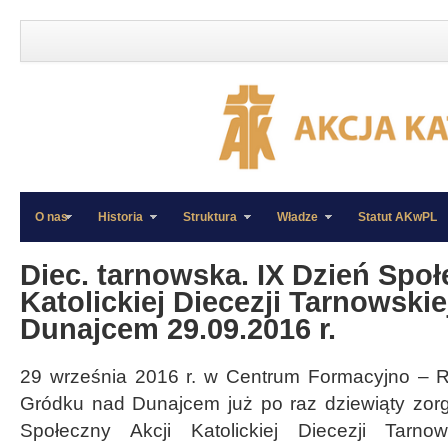
O nas
Historia
Struktura
Władze
Statut AKwPL
»
»
Diec. tarnowska. IX Dzień Społ
Katolickiej Diecezji Tarnowski
Dunajcem 29.09.2016 r.
29 września 2016 r. w Centrum Formacyjno – 
Gródku nad Dunajcem już po raz dziewiąty zor
Społeczny Akcji Katolickiej Diecezji Tarno