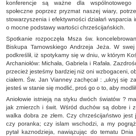
konferencje są ważne dla wspólnotowego 
społeczne poprzez pryzmat naszej wiary, potrz
stowarzyszenia i efektywności działań wsparcia i
o mocne podstawy wartości chrześcijańskich.
Spotkanie rozpoczęła Msza św. koncelebrowa
Biskupa Tarnowskiego Andrzeja Jeża. W swej h
podkreślił, iż spotykamy się w dniu, w którym K
Archaniołów: Michała, Gabriela i Rafała. Zazdroś
przecież jesteśmy bardziej niż oni wzbogaceni, 
ciałem. Św. Jan Vianney zachęcał : „ukryj się z
jesteś w stanie się modlić, proś go o to, aby modlił
Aniołowie istnieją na styku dwóch światów ? ma
jak zmierzch i świt. Wśród duchów są dobre i z
walka dobra ze złem. Czy chrześcijaństwo jest 
czy poranka; czy islam wschodzi, a my pogrą
pytał kaznodzieja, nawiązując do tematu Dn