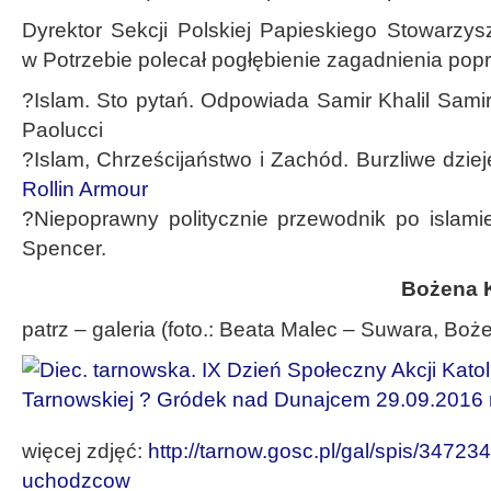
Dyrektor Sekcji Polskiej Papieskiego Stowarzy
w Potrzebie polecał pogłębienie zagadnienia poprz
?Islam. Sto pytań. Odpowiada Samir Khalil Samir.
Paolucci
?Islam, Chrześcijaństwo i Zachód. Burzliwe dziej
Rollin Armour
?Niepoprawny politycznie przewodnik po islamie
Spencer.
Bożena 
patrz – galeria (foto.: Beata Malec – Suwara, Bo
więcej zdjęć:
http://tarnow.gosc.pl/gal/spis/3472
uchodzcow