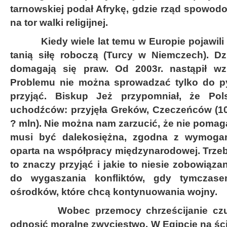
tarnowskiej podał Afrykę, gdzie rząd spowodow
na tor walki religijnej.
Kiedy wiele lat temu w Europie pojawili si
tanią siłę roboczą (Turcy w Niemczech). Dzi
domagają się praw. Od 2003r. nastąpił wz
Problemu nie można sprowadzać tylko do pyt
przyjąć. Biskup Jeż przypomniał, że Pol
uchodźców: przyjęła Greków, Czeczeńców (100
? mln). Nie można nam zarzucić, że nie poma
musi być dalekosiężna, zgodna z wymoga
oparta na współpracy międzynarodowej. Trzeb
to znaczy przyjąć i jakie to niesie zobowiąza
do wygaszania konfliktów, gdy tymczase
ośrodków, które chcą kontynuowania wojny.
Wobec przemocy chrześcijanie czują 
odnosić moralne zwycięstwo. W Egipcie na śc