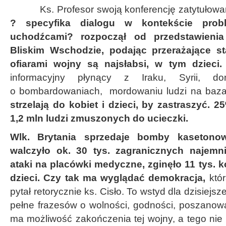
Ks. Profesor swoją konferencję zatytułow
? specyfika dialogu w kontekście pro
uchodźcami? rozpoczął od przedstawienia
Bliskim Wschodzie, podając przerażające st
ofiarami wojny są najsłabsi, w tym dzieci
informacyjny płynący z Iraku, Syrii, d
o bombardowaniach, mordowaniu ludzi na baz
strzelają do kobiet i dzieci, by zastraszyć. 
1,2 mln ludzi zmuszonych do ucieczki.
Wlk. Brytania sprzedaje bomby kasetono
walczyło ok. 30 tys. zagranicznych najem
ataki na placówki medyczne, zginęło 11 tys. ko
dzieci. Czy tak ma wyglądać demokracja,
któr
pytał retorycznie ks. Cisło. To wstyd dla dzisiejs
pełne frazesów o wolności, godności, poszanowa
ma możliwość zakończenia tej wojny, a tego nie 