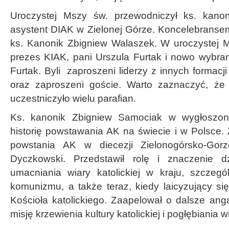
Uroczystej Mszy św. przewodniczył ks. kano
asystent DIAK w Zielonej Górze. Koncelebrans
ks. Kanonik Zbigniew Walaszek. W uroczystej Ms
prezes KIAK, pani Urszula Furtak i nowo wybr
Furtak. Byli zaproszeni liderzy z innych formacji 
oraz zaproszeni goście. Warto zaznaczyć, że
uczestniczyło wielu parafian.
Ks. kanonik Zbigniew Samociak w wygłoszone
historię powstawania AK na świecie i w Polsce. Z
powstania AK w diecezji Zielonogórsko-Gor
Dyczkowski. Przedstawił rolę i znaczenie dzi
umacniania wiary katolickiej w kraju, szczeg
komunizmu, a także teraz, kiedy laicyzujący si
Kościoła katolickiego. Zaapelował o dalsze a
misję krzewienia kultury katolickiej i pogłębiania