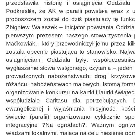
przedstawiła historię i osiągnięcia Oddziału
Podkreśliła, że AK w parafii powstała wraz z u
proboszczem został do dziś piastujący tę funk
Zbigniew Walaszek – inicjator powstania Oddział
pierwszym prezesem naszego stowarzyszenia pr
Maćkowiak, który przewodniczył jemu przez kil
została obecnie piastująca to stanowisko. Najwa
osiągnięciami Oddziału były: współuczestn
wygłaszanie słowa wstępnego, czytania – jeden 
prowadzonych nabożeństwach: drogi krzyżowe
różańcu, nabożeństwach majowych. Istotną formą 
organizowanie konkursu na kartki i laurki świąte
współudziale Caritasu dla potrzebujących. 
ewangelicznej i wyjaśniania misyjności koś
świecie (parafii) organizowano cyklicznie 
integracyjne ?Na ogrodach?. Ważnym ogniw
władzami lokalnymi, mająca na celu niesienie po