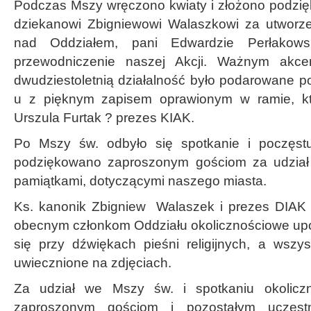
Podczas Mszy wręczono kwiaty i złożono podzię
dziekanowi Zbigniewowi Walaszkowi za utworzen
nad Oddziałem, pani Edwardzie Perłakowsk
przewodniczenie naszej Akcji. Ważnym akc
dwudziestoletnią działalność było podarowane 
u z pięknym zapisem oprawionym w ramie, kt
Urszula Furtak ? prezes KIAK.
Po Mszy św. odbyło się spotkanie i poczęst
podziękowano zaproszonym gościom za udział 
pamiątkami, dotyczącymi naszego miasta.
Ks. kanonik Zbigniew Walaszek i prezes DIAK 
obecnym członkom Oddziału okolicznościowe upo
się przy dźwiękach pieśni religijnych, a wszys
uwiecznione na zdjęciach.
Za udział we Mszy św. i spotkaniu okolicz
zaproszonym gościom i pozostałym uczestn