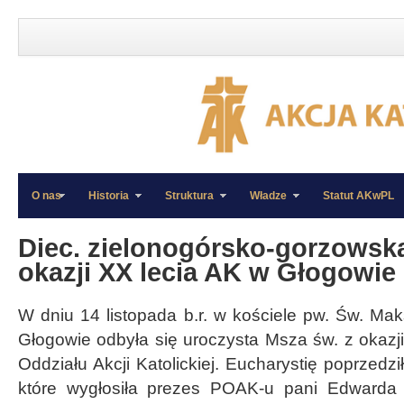
O nas
Historia
Struktura
Władze
Statut AKwPL
»
»
Diec. zielonogórsko-gorzowska
okazji XX lecia AK w Głogowie
W dniu 14 listopada b.r. w kościele pw. Św. Ma
Głogowie odbyła się uroczysta Msza św. z okazji
Oddziału Akcji Katolickiej. Eucharystię poprzedz
które wygłosiła prezes POAK-u pani Edwarda