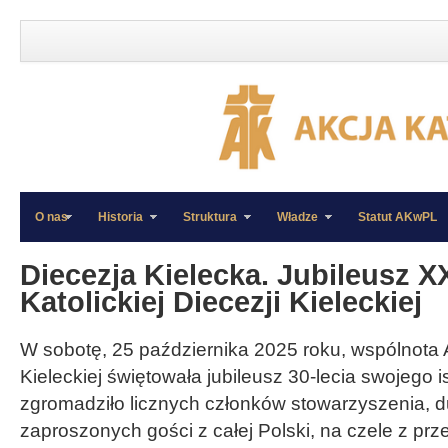
O nas
Historia
Struktura
Władze
Statut AKwPL
»
»
Diecezja Kielecka. Jubileusz XX
Katolickiej Diecezji Kieleckiej
W sobotę, 25 października 2025 roku, wspólnota Ak
Kieleckiej świętowała jubileusz 30-lecia swojego 
zgromadziło licznych członków stowarzyszenia, 
zaproszonych gości z całej Polski, na czele z prz