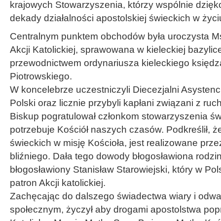
krajowych Stowarzyszenia, którzy wspólnie dzięk
dekady działalności apostolskiej świeckich w życi
Centralnym punktem obchodów była uroczysta Msz
Akcji Katolickiej, sprawowana w kieleckiej bazylic
przewodnictwem ordynariusza kieleckiego księd
Piotrowskiego.
W koncelebrze uczestniczyli Diecezjalni Asystenci A
Polski oraz licznie przybyli kapłani związani z ru
Biskup pogratulował członkom stowarzyszenia świ
potrzebuje Kościół naszych czasów. Podkreślił,
świeckich w misję Kościoła, jest realizowane prze
bliźniego. Dała tego dowody błogosławiona rodz
błogosławiony Stanisław Starowiejski, który w Po
patron Akcji katolickiej.
Zachęcając do dalszego świadectwa wiary i odwa
społecznym, życzył aby drogami apostolstwa pop