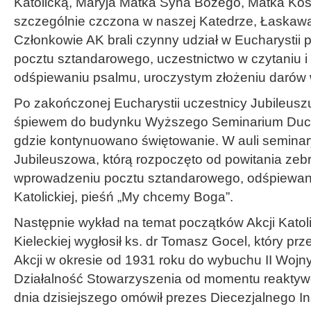
Katolicką, Maryja Matka Syna Bożego, Matka Kośc
szczególnie czczona w naszej Katedrze, Łaskawa
Członkowie AK brali czynny udział w Eucharystii
pocztu sztandarowego, uczestnictwo w czytaniu i 
odśpiewaniu psalmu, uroczystym złożeniu darów w
Po zakończonej Eucharystii uczestnicy Jubileuszu
śpiewem do budynku Wyższego Seminarium Duc
gdzie kontynuowano świętowanie. W auli seminary
Jubileuszowa, którą rozpoczęto od powitania zeb
wprowadzeniu pocztu sztandarowego, odśpiewan
Katolickiej, pieśń „My chcemy Boga”.
Następnie wykład na temat początków Akcji Katoli
Kieleckiej wygłosił ks. dr Tomasz Gocel, który prz
Akcji w okresie od 1931 roku do wybuchu II Wojn
Działalność Stowarzyszenia od momentu reaktyw
dnia dzisiejszego omówił prezes Diecezjalnego Inst