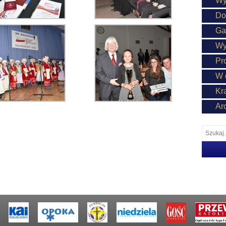
Wy
Do
Ga
Wy
Pr
W 
Kr
Ar