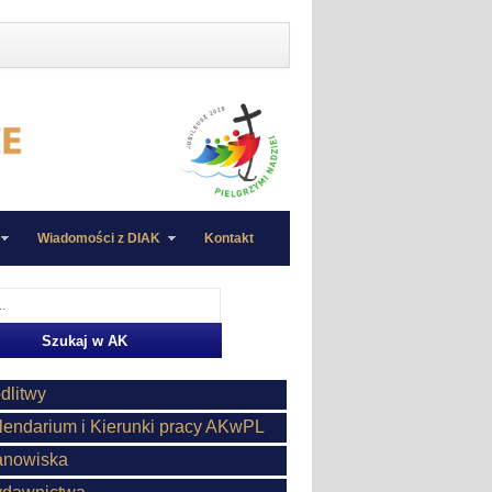
Wiadomości z DIAK
Kontakt
dlitwy
lendarium i Kierunki pracy AKwPL
anowiska