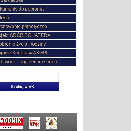
dawnictwa
kumenty do pobrania
leria
chowanie patriotyczne
ojekt GRÓB BOHATERA
obronie życia i rodziny
ajowe Kongresy AKwPL
chiwum – poprzednia strona