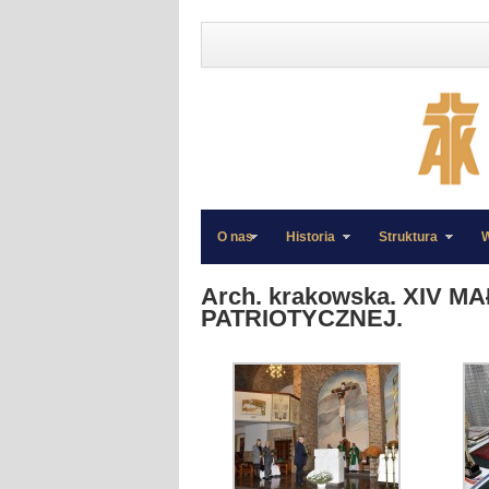
O nas
Historia
Struktura
W
»
»
Arch. krakowska. XIV 
PATRIOTYCZNEJ.