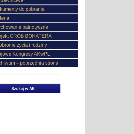
dawnictwa
kumenty do pobrania
leria
chowanie patriotyczne
ojekt GRÓB BOHATERA
obronie życia i rodziny
ajowe Kongresy AKwPL
chiwum – poprzednia strona