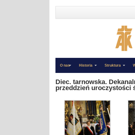
O nas
Historia
Struktura
W
»
»
Diec. tarnowska. Dekanaln
przeddzień uroczystości 