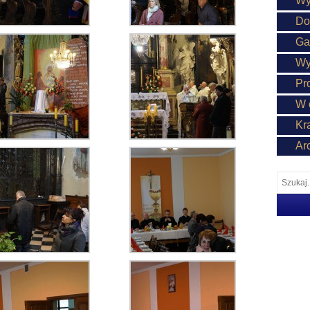
Wy
Do
Ga
Wy
Pr
W 
Kr
Ar