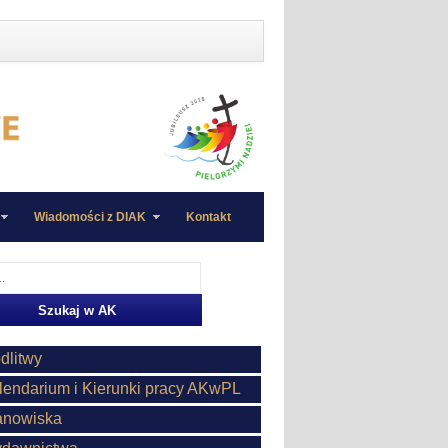
Wiadomości z DIAK
Kontakt
dlitwy
lendarium i Kierunki pracy AKwPL
anowiska