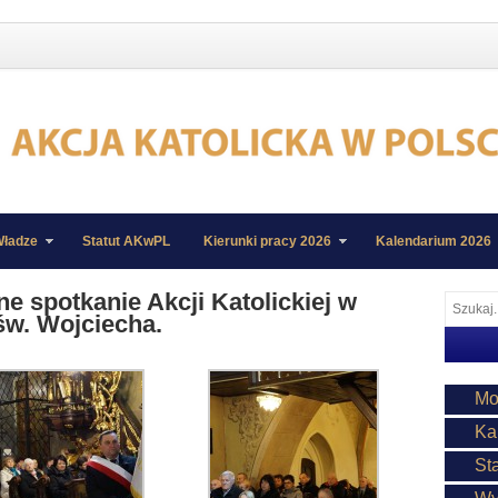
ładze
Statut AKwPL
Kierunki pracy 2026
Kalendarium 2026
e spotkanie Akcji Katolickiej w
św. Wojciecha.
Mo
Ka
St