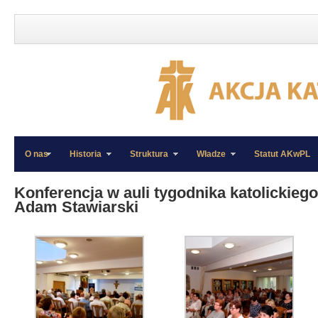
O nas
Historia
Struktura
Władze
Statut AKwPL
»
»
Konferencja w auli tygodnika katolickiego
Adam Stawiarski