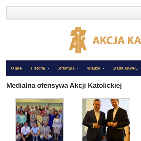
O nas
Historia
Struktura
Władze
Statut AKwPL
»
»
Medialna ofensywa Akcji Katolickiej