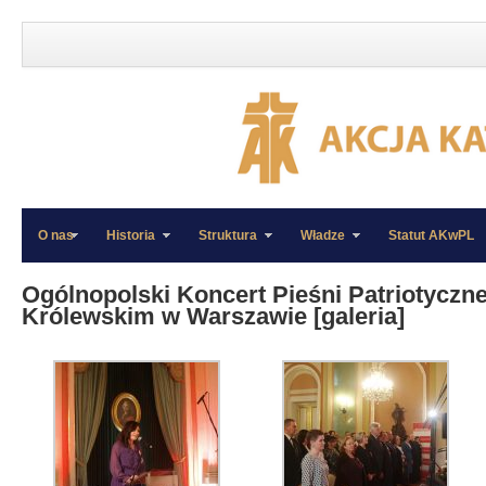
O nas
Historia
Struktura
Władze
Statut AKwPL
»
»
Ogólnopolski Koncert Pieśni Patriotyczn
Królewskim w Warszawie [galeria]