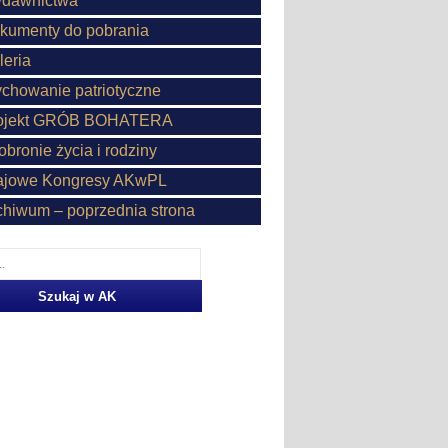
dawnictwa
kumenty do pobrania
leria
chowanie patriotyczne
ojekt GRÓB BOHATERA
obronie życia i rodziny
ajowe Kongresy AKwPL
chiwum – poprzednia strona