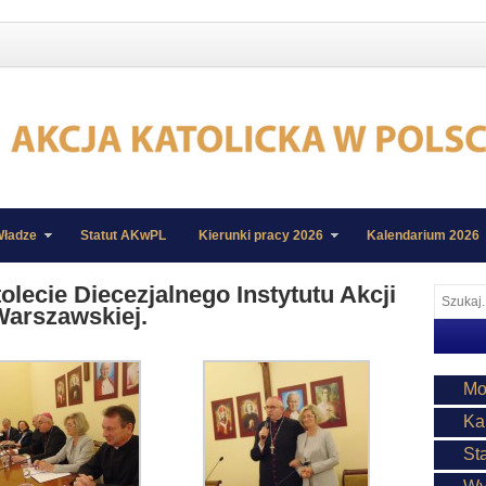
ładze
Statut AKwPL
Kierunki pracy 2026
Kalendarium 2026
lecie Diecezjalnego Instytutu Akcji
 Warszawskiej.
Mo
Ka
St