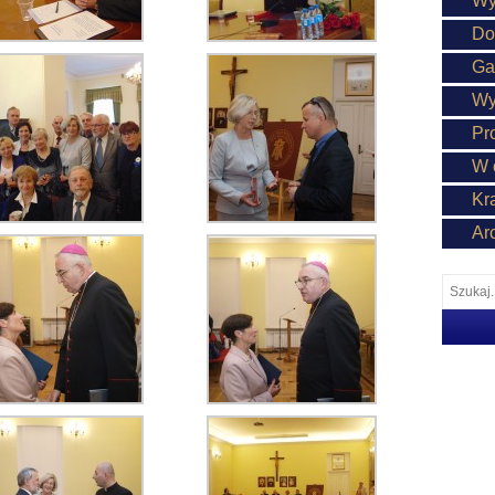
Wy
Do
Ga
Wy
Pr
W 
Kr
Ar