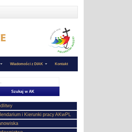
Wiadomości z DIAK
Kontakt
dlitwy
lendarium i Kierunki pracy AKwPL
anowiska