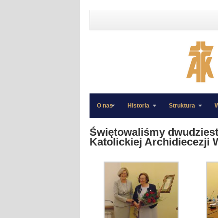
O nas
Historia
Struktura
W
»
»
Świętowaliśmy dwudziesto
Katolickiej Archidiecezji