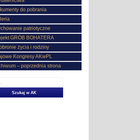
dawnictwa
kumenty do pobrania
leria
chowanie patriotyczne
ojekt GRÓB BOHATERA
obronie życia i rodziny
ajowe Kongresy AKwPL
chiwum – poprzednia strona