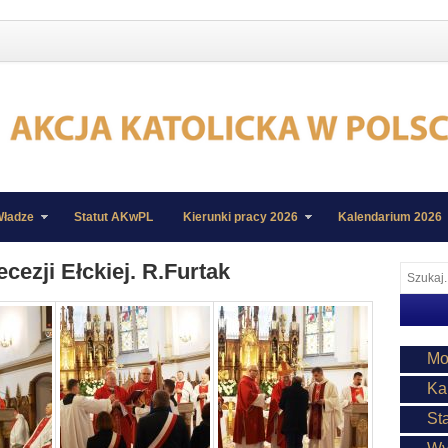
ładze
Statut AKwPL
Kierunki pracy 2026
Kalendarium 2026
ecezji Ełckiej. R.Furtak
Mo
Ka
St