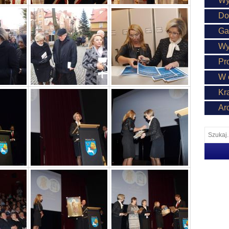
Wy
Do
Ga
Wy
Pr
W 
Kr
Ar