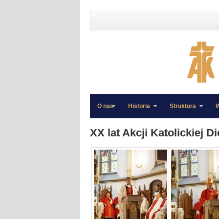
O nas
Historia
Struktura
W
»
»
XX lat Akcji Katolickiej Di