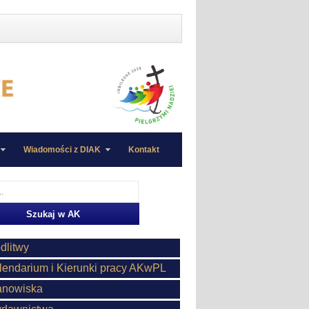
Wiadomości z DIAK
Kontakt
dlitwy
lendarium i Kierunki pracy AKwPL
anowiska