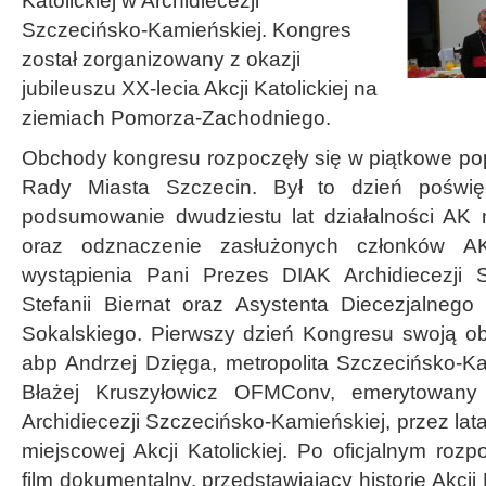
Katolickiej w Archidiecezji
Szczecińsko-Kamieńskiej. Kongres
został zorganizowany z okazji
jubileuszu XX-lecia Akcji Katolickiej na
ziemiach Pomorza-Zachodniego.
Obchody kongresu rozpoczęły się w piątkowe pop
Rady Miasta Szczecin. Był to dzień poświ
podsumowanie dwudziestu lat działalności A
oraz odznaczenie zasłużonych członków AK
wystąpienia Pani Prezes DIAK Archidiecezji S
Stefanii Biernat oraz Asystenta Diecezjalnego 
Sokalskiego. Pierwszy dzień Kongresu swoją ob
abp Andrzej Dzięga, metropolita Szczecińsko-K
Błażej Kruszyłowicz OFMConv, emerytowany
Archidiecezji Szczecińsko-Kamieńskiej, przez lat
miejscowej Akcji Katolickiej. Po oficjalnym ro
film dokumentalny, przedstawiający historię Akcji 