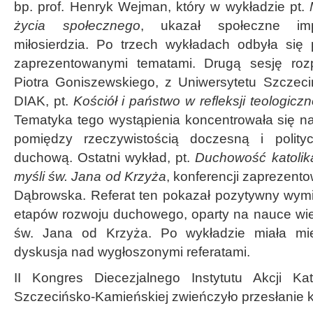
bp. prof. Henryk Wejman, który w wykładzie pt.
życia społecznego
, ukazał społeczne impl
miłosierdzia. Po trzech wykładach odbyła się
zaprezentowanymi tematami. Drugą sesję roz
Piotra Goniszewskiego, z Uniwersytetu Szczeci
DIAK, pt.
Kościół i państwo w refleksji teologiczn
Tematyka tego wystąpienia koncentrowała się na
pomiędzy rzeczywistością doczesną i polity
duchową. Ostatni wykład, pt.
Duchowość katolik
myśli św. Jana od Krzyża
, konferencji zaprezent
Dąbrowska. Referat ten pokazał pozytywny wymia
etapów rozwoju duchowego, oparty na nauce wiel
św. Jana od Krzyża. Po wykładzie miała mie
dyskusja nad wygłoszonymi referatami.
II Kongres Diecezjalnego Instytutu Akcji Kato
Szczecińsko-Kamieńskiej zwieńczyło przesłanie