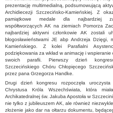
prezentację multimedialną, podsumowującą aktyw
Archidiecezji Szczecińsko-Kamieńskiej. Z oka
pamiątkowe medale dla najbardziej zas
współtworzących AK na ziemiach Pomorza Zach
najbardziej aktywni członkowie AK zostali u
błogosławieństwami JE abp Andrzeja Dzięgi, m
Kamieńskiego. Z kolei Parafialni Asystenc
podziękowania za wkład w animację i wspieranie d
swoich parafii. Pierwszy dzień kongres
Szczecińskiego Chóru Chłopięcego Szczecińsk
przez pana Grzegorza Handke.
Drugi dzień kongresu rozpoczęła uroczyst
Chrystusa Króla Wszechświata, która miał
Archikatedralnej św. Jakuba Apostoła w Szczecini
nie tylko z jubileuszem AK, ale również niezwy
złożenie jako dar na ołtarzu dokumentu, będą