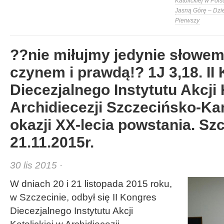
Katolickiej w Pols
Jasną Górę – Dzi
Pierwszy
??nie miłujmy jedynie słowem 
czynem i prawdą!? 1J 3,18. II
Diecezjalnego Instytutu Akcji 
Archidiecezji Szczecińsko-Ka
okazji XX-lecia powstania. Szc
21.11.2015r.
30 lis 2015 ·
W dniach 20 i 21 listopada 2015 roku,
w Szczecinie, odbył się II Kongres
Diecezjalnego Instytutu Akcji