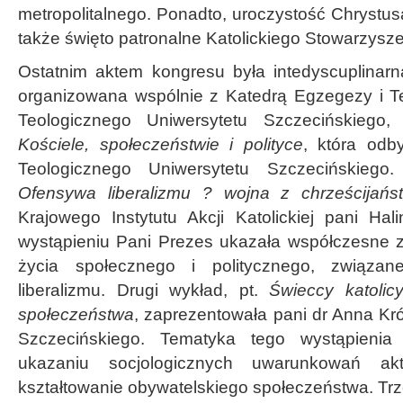
metropolitalnego. Ponadto, uroczystość Chrystu
także święto patronalne Katolickiego Stowarzysze
Ostatnim aktem kongresu była intedyscuplinar
organizowana wspólnie z Katedrą Egzegezy i Teo
Teologicznego Uniwersytetu Szczecińskiego
Kościele, społeczeństwie i polityce
, która odb
Teologicznego Uniwersytetu Szczecińskiego.
Ofensywa liberalizmu ? wojna z chrześcijań
Krajowego Instytutu Akcji Katolickiej pani H
wystąpieniu Pani Prezes ukazała współczesne z
życia społecznego i politycznego, związa
liberalizmu. Drugi wykład, pt.
Świeccy katolic
społeczeństwa
, zaprezentowała pani dr Anna Kr
Szczecińskiego. Tematyka tego wystąpienia
ukazaniu socjologicznych uwarunkowań akt
kształtowanie obywatelskiego społeczeństwa. Tr